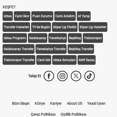
KEŞFET
iddaa
Canlı Skor
Puan Durumu
Canlı Anlatım
At Yarışı
Transfer Haberleri
TV'de Bugün
Süper Lig Fikstür
Süper Lig Haberleri
iddaa Programı
Galatasaray
Fenerbahçe
Beşiktaş
Trabzonspor
Galatasaray Transfer
Fenerbahçe Transfer
Beşiktaş Transfer
Trabzonspor Transfer
Canlı İzle
iddaa Sonuçları
Aktif Sayaç
Takip Et
Bize Ulaşın
Künye
Kariyer
About US
Yasal Uyarı
Çerez Politikası
Gizlilik Politikası