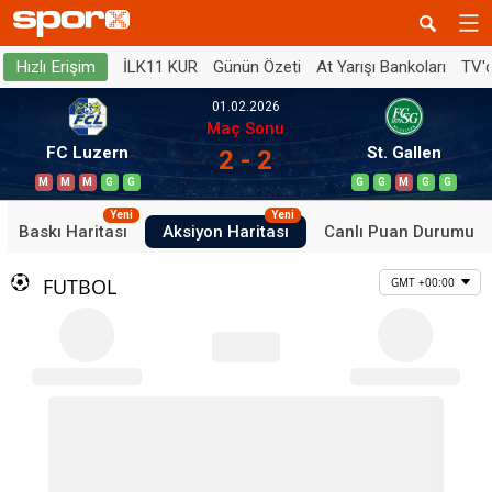
İLK11 KUR
Günün Özeti
At Yarışı Bankoları
TV'
Hızlı Erişim
01.02.2026
Maç Sonu
FC Luzern
St. Gallen
2 - 2
M
M
M
G
G
G
G
M
G
G
Yeni
Yeni
Baskı Haritası
Aksiyon Haritası
Canlı Puan Durumu
FUTBOL
GMT +00:00