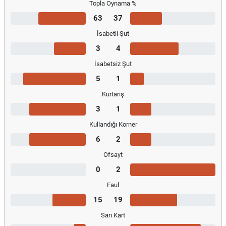
Topla Oynama %
63
37
İsabetli Şut
3
4
İsabetsiz Şut
5
1
Kurtarış
3
1
Kullandığı Korner
6
2
Ofsayt
0
2
Faul
15
19
Sarı Kart