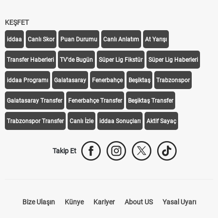
KEŞFET
iddaa
Canlı Skor
Puan Durumu
Canlı Anlatım
At Yarışı
Transfer Haberleri
TV'de Bugün
Süper Lig Fikstür
Süper Lig Haberleri
iddaa Programı
Galatasaray
Fenerbahçe
Beşiktaş
Trabzonspor
Galatasaray Transfer
Fenerbahçe Transfer
Beşiktaş Transfer
Trabzonspor Transfer
Canlı İzle
iddaa Sonuçları
Aktif Sayaç
Takip Et
Bize Ulaşın
Künye
Kariyer
About US
Yasal Uyarı