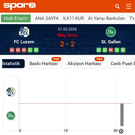
ANA SAYFA
İLK11 KUR
At Yarışı Bankoları
TV
Hızlı Erişim
01.02.2026
Maç Sonu
FC Luzern
St. Gallen
2 - 2
M
M
M
G
G
G
G
M
G
G
Yeni
Yeni
İstatistik
Baskı Haritası
Aksiyon Haritası
Canlı Puan
0'
15'
30'