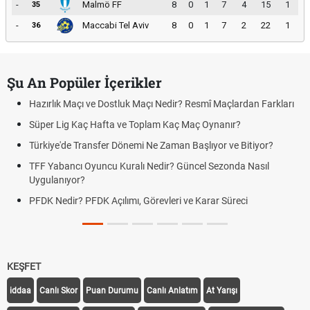
-
Malmö FF
8
0
1
7
4
15
1
35
-
Maccabi Tel Aviv
8
0
1
7
2
22
1
36
Şu An Popüler İçerikler
Hazırlık Maçı ve Dostluk Maçı Nedir? Resmî Maçlardan Farkları
Süper Lig Kaç Hafta ve Toplam Kaç Maç Oynanır?
Türkiye'de Transfer Dönemi Ne Zaman Başlıyor ve Bitiyor?
TFF Yabancı Oyuncu Kuralı Nedir? Güncel Sezonda Nasıl
Uygulanıyor?
PFDK Nedir? PFDK Açılımı, Görevleri ve Karar Süreci
KEŞFET
iddaa
Canlı Skor
Puan Durumu
Canlı Anlatım
At Yarışı