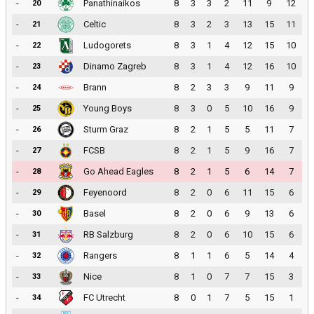
-
Panathinaikos
8
3
3
2
11
9
12
20
-
Celtic
8
3
2
3
13
15
11
21
-
Ludogorets
8
3
1
4
12
15
10
22
-
Dinamo Zagreb
8
3
1
4
12
16
10
23
-
Brann
8
2
3
3
9
11
9
24
-
Young Boys
8
3
0
5
10
16
9
25
-
Sturm Graz
8
2
1
5
5
11
7
26
-
FCSB
8
2
1
5
9
16
7
27
-
Go Ahead Eagles
8
2
1
5
6
14
7
28
-
Feyenoord
8
2
0
6
11
15
6
29
-
Basel
8
2
0
6
9
13
6
30
-
RB Salzburg
8
2
0
6
10
15
6
31
-
Rangers
8
1
1
6
5
14
4
32
-
Nice
8
1
0
7
7
15
3
33
-
FC Utrecht
8
0
1
7
5
15
1
34