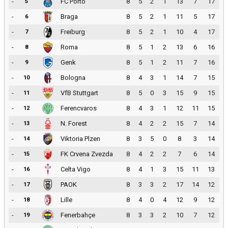
-
FC Porto
8
5
2
1
13
7
17
5
-
Braga
8
5
2
1
11
5
17
6
-
Freiburg
8
5
2
1
10
4
17
7
-
Roma
8
5
1
2
13
6
16
8
-
Genk
8
5
1
2
11
7
16
9
-
Bologna
8
4
3
1
14
7
15
10
-
VfB Stuttgart
8
5
0
3
15
9
15
11
-
Ferencvaros
8
4
3
1
12
11
15
12
-
N. Forest
8
4
2
2
15
7
14
13
-
Viktoria Plzen
8
3
5
0
8
3
14
14
-
FK Crvena Zvezda
8
4
2
2
7
6
14
15
-
Celta Vigo
8
4
1
3
15
11
13
16
-
PAOK
8
3
3
2
17
14
12
17
-
Lille
8
4
0
4
12
9
12
18
-
Fenerbahçe
8
3
3
2
10
7
12
19