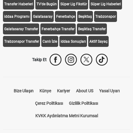
Transfer Haberleri
TV'de Bugün
Süper Lig Fikstür
Süper Lig Haberleri
iddaa Programı
Galatasaray
Fenerbahçe
Beşiktaş
Trabzonspor
Galatasaray Transfer
Fenerbahçe Transfer
Beşiktaş Transfer
Trabzonspor Transfer
Canlı İzle
iddaa Sonuçları
Aktif Sayaç
Takip Et
Bize Ulaşın
Künye
Kariyer
About US
Yasal Uyarı
Çerez Politikası
Gizlilik Politikası
KVKK Aydınlatma Metni Kurumsal