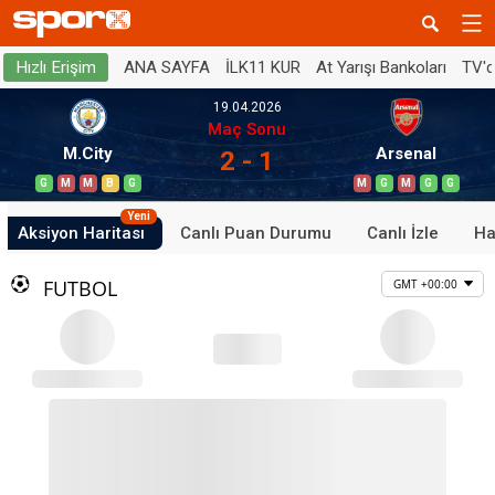
ANA SAYFA
İLK11 KUR
At Yarışı Bankoları
TV'
Hızlı Erişim
19.04.2026
Maç Sonu
M.City
Arsenal
2 - 1
G
M
M
B
G
M
G
M
G
G
Yeni
Aksiyon Haritası
Canlı Puan Durumu
Canlı İzle
Ha
FUTBOL
GMT +00:00