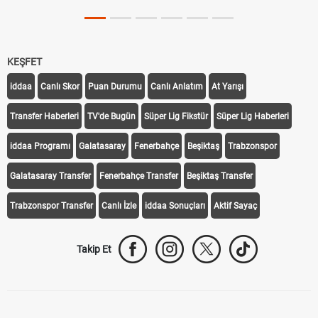
KEŞFET
iddaa
Canlı Skor
Puan Durumu
Canlı Anlatım
At Yarışı
Transfer Haberleri
TV'de Bugün
Süper Lig Fikstür
Süper Lig Haberleri
iddaa Programı
Galatasaray
Fenerbahçe
Beşiktaş
Trabzonspor
Galatasaray Transfer
Fenerbahçe Transfer
Beşiktaş Transfer
Trabzonspor Transfer
Canlı İzle
iddaa Sonuçları
Aktif Sayaç
Takip Et