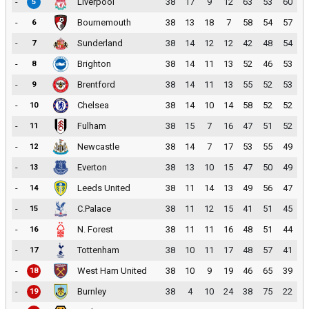
-
Liverpool
38
17
9
12
63
53
60
5
-
Bournemouth
38
13
18
7
58
54
57
6
-
Sunderland
38
14
12
12
42
48
54
7
-
Brighton
38
14
11
13
52
46
53
8
-
Brentford
38
14
11
13
55
52
53
9
-
Chelsea
38
14
10
14
58
52
52
10
-
Fulham
38
15
7
16
47
51
52
11
-
Newcastle
38
14
7
17
53
55
49
12
-
Everton
38
13
10
15
47
50
49
13
-
Leeds United
38
11
14
13
49
56
47
14
-
C.Palace
38
11
12
15
41
51
45
15
-
N. Forest
38
11
11
16
48
51
44
16
-
Tottenham
38
10
11
17
48
57
41
17
-
West Ham United
38
10
9
19
46
65
39
18
-
Burnley
38
4
10
24
38
75
22
19