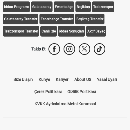
iddaa Programı
Galatasaray
Fenerbahçe
Beşiktaş
Trabzonspor
Galatasaray Transfer
Fenerbahçe Transfer
Beşiktaş Transfer
Trabzonspor Transfer
Canlı İzle
iddaa Sonuçları
Aktif Sayaç
Takip Et
Bize Ulaşın
Künye
Kariyer
About US
Yasal Uyarı
Çerez Politikası
Gizlilik Politikası
KVKK Aydınlatma Metni Kurumsal