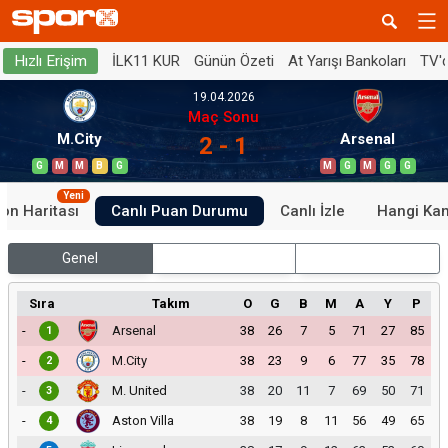
İLK11 KUR
Günün Özeti
At Yarışı Bankoları
TV'
Hızlı Erişim
19.04.2026
Maç Sonu
M.City
Arsenal
2 - 1
G
M
M
B
G
M
G
M
G
G
Yeni
on Haritası
Canlı Puan Durumu
Canlı İzle
Hangi Ka
Genel
İç Saha
Dış Saha
Sıra
Takım
O
G
B
M
A
Y
P
-
Arsenal
38
26
7
5
71
27
85
1
-
M.City
38
23
9
6
77
35
78
2
-
M. United
38
20
11
7
69
50
71
3
-
Aston Villa
38
19
8
11
56
49
65
4