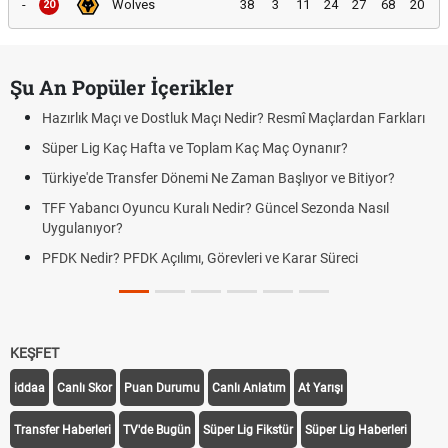
-
Wolves
38
3
11
24
27
68
20
20
Şu An Popüler İçerikler
Hazırlık Maçı ve Dostluk Maçı Nedir? Resmî Maçlardan Farkları
Süper Lig Kaç Hafta ve Toplam Kaç Maç Oynanır?
Türkiye'de Transfer Dönemi Ne Zaman Başlıyor ve Bitiyor?
TFF Yabancı Oyuncu Kuralı Nedir? Güncel Sezonda Nasıl
Uygulanıyor?
PFDK Nedir? PFDK Açılımı, Görevleri ve Karar Süreci
KEŞFET
iddaa
Canlı Skor
Puan Durumu
Canlı Anlatım
At Yarışı
Transfer Haberleri
TV'de Bugün
Süper Lig Fikstür
Süper Lig Haberleri