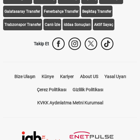
Galatasaray Transfer
Fenerbahçe Transfer
Beşiktaş Transfer
Trabzonspor Transfer
Canlı İzle
iddaa Sonuçları
Aktif Sayaç
Takip Et
Bize Ulaşın
Künye
Kariyer
About US
Yasal Uyarı
Çerez Politikası
Gizlilik Politikası
KVKK Aydınlatma Metni Kurumsal