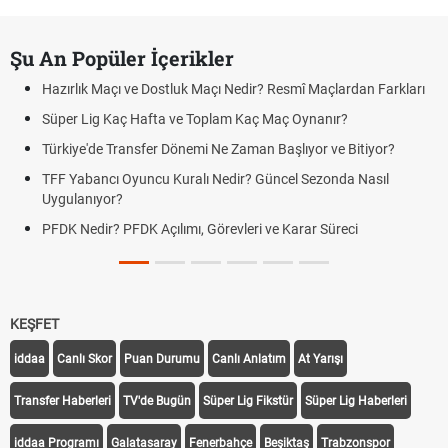
Şu An Popüler İçerikler
Hazırlık Maçı ve Dostluk Maçı Nedir? Resmî Maçlardan Farkları
Süper Lig Kaç Hafta ve Toplam Kaç Maç Oynanır?
Türkiye'de Transfer Dönemi Ne Zaman Başlıyor ve Bitiyor?
TFF Yabancı Oyuncu Kuralı Nedir? Güncel Sezonda Nasıl
Uygulanıyor?
PFDK Nedir? PFDK Açılımı, Görevleri ve Karar Süreci
KEŞFET
iddaa
Canlı Skor
Puan Durumu
Canlı Anlatım
At Yarışı
Transfer Haberleri
TV'de Bugün
Süper Lig Fikstür
Süper Lig Haberleri
iddaa Programı
Galatasaray
Fenerbahçe
Beşiktaş
Trabzonspor