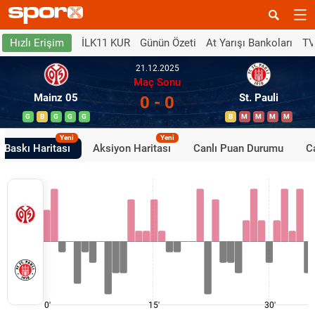
İLK11 KUR
Günün Özeti
At Yarışı Bankoları
TV
Hızlı Erişim
21.12.2025
Maç Sonu
Mainz 05
St. Pauli
0 - 0
G
B
G
G
G
B
M
M
M
M
Yeni
Yeni
Baskı Haritası
Aksiyon Haritası
Canlı Puan Durumu
Ca
0'
15'
30'