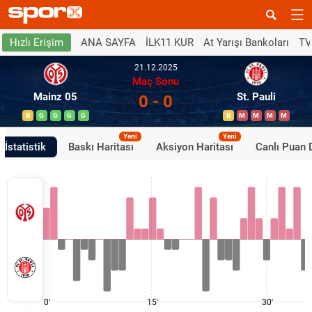
ANA SAYFA
İLK11 KUR
At Yarışı Bankoları
TV
Hızlı Erişim
21.12.2025
Maç Sonu
Mainz 05
St. Pauli
0 - 0
B
G
G
G
G
B
M
M
M
M
Yeni
Yeni
İstatistik
Baskı Haritası
Aksiyon Haritası
Canlı Puan
0'
15'
30'