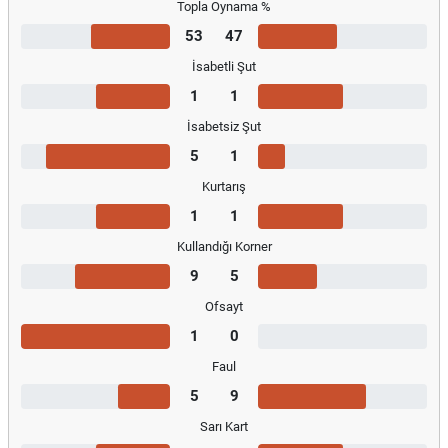
Topla Oynama %
53
47
İsabetli Şut
1
1
İsabetsiz Şut
5
1
Kurtarış
1
1
Kullandığı Korner
9
5
Ofsayt
1
0
Faul
5
9
Sarı Kart