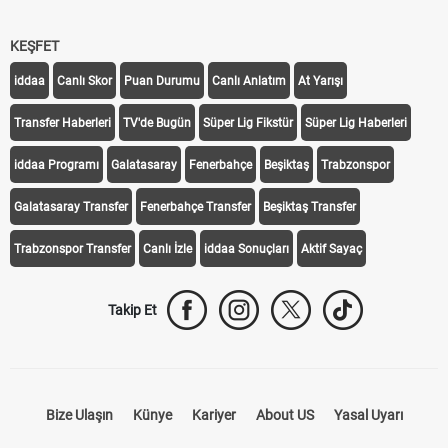
KEŞFET
iddaa
Canlı Skor
Puan Durumu
Canlı Anlatım
At Yarışı
Transfer Haberleri
TV'de Bugün
Süper Lig Fikstür
Süper Lig Haberleri
iddaa Programı
Galatasaray
Fenerbahçe
Beşiktaş
Trabzonspor
Galatasaray Transfer
Fenerbahçe Transfer
Beşiktaş Transfer
Trabzonspor Transfer
Canlı İzle
iddaa Sonuçları
Aktif Sayaç
Takip Et
Bize Ulaşın
Künye
Kariyer
About US
Yasal Uyarı