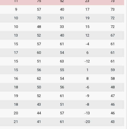
11
75
52
23
73
9
57
40
17
73
10
70
51
19
72
10
48
33
15
72
13
52
40
12
67
15
57
61
-4
61
17
60
54
6
61
15
51
63
-12
61
15
56
55
1
59
16
62
54
8
58
18
50
56
-6
48
19
52
61
-9
47
18
43
51
-8
46
20
44
57
-13
46
21
41
61
-20
43