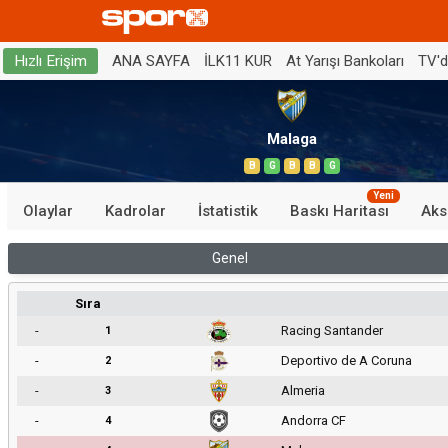
ANA SAYFA
İLK11 KUR
At Yarışı Bankoları
TV'
Hızlı Erişim
Malaga
B
G
B
B
G
Yeni
Olaylar
Kadrolar
İstatistik
Baskı Haritası
Aks
Genel
Sıra
-
Racing Santander
1
-
Deportivo de A Coruna
2
-
Almeria
3
-
Andorra CF
4