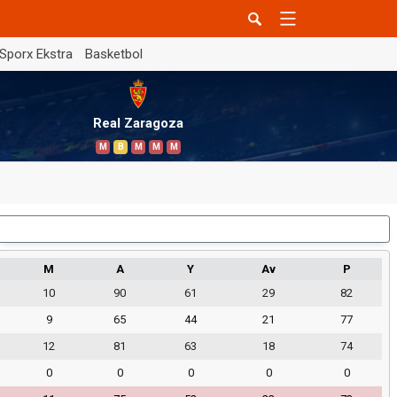
Sporx Ekstra
Basketbol
Real Zaragoza
M
B
M
M
M
Dış Saha
M
A
Y
Av
P
10
90
61
29
82
9
65
44
21
77
12
81
63
18
74
0
0
0
0
0