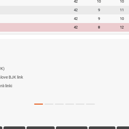
42
10
10
42
9
11
42
9
10
42
8
12
JK)
alove BJK link
ı linki