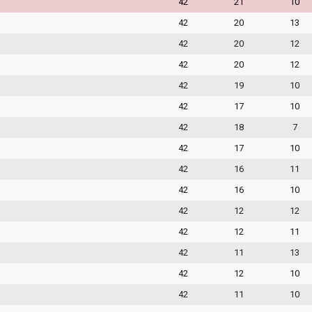
42
21
10
42
20
13
42
20
12
42
20
12
42
19
10
42
17
10
42
18
7
42
17
10
42
16
11
42
16
10
42
12
12
42
12
11
42
11
13
42
12
10
42
11
10