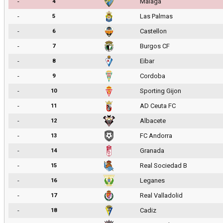
-
Malaga
4
-
Las Palmas
5
-
Castellon
6
-
Burgos CF
7
-
Eibar
8
-
Cordoba
9
-
Sporting Gijon
10
-
AD Ceuta FC
11
-
Albacete
12
-
FC Andorra
13
-
Granada
14
-
Real Sociedad B
15
-
Leganes
16
-
Real Valladolid
17
-
Cadiz
18