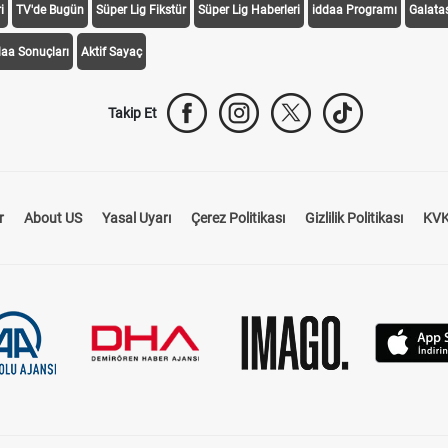
i
TV'de Bugün
Süper Lig Fikstür
Süper Lig Haberleri
iddaa Programı
Galata
daa Sonuçları
Aktif Sayaç
Takip Et
r
About US
Yasal Uyarı
Çerez Politikası
Gizlilik Politikası
KVK