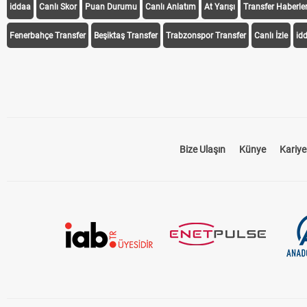
iddaa
Canlı Skor
Puan Durumu
Canlı Anlatım
At Yarışı
Transfer Haberler
Fenerbahçe Transfer
Beşiktaş Transfer
Trabzonspor Transfer
Canlı İzle
id
Bize Ulaşın
Künye
Kariye