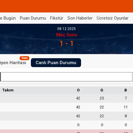
de Bugün
Puan Durumu
Fikstür
Son Haberler
Ücretsiz Oyunlar
08.12.2025
Maç Sonu
1 - 1
Yeni
iyon Haritası
Canlı Puan Durumu
İç Saha
Takım
O
G
B
42
25
7
42
22
11
42
22
8
0
0
0