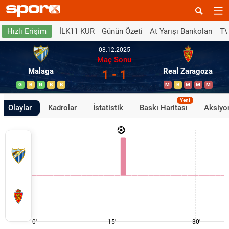
İLK11 KUR
Günün Özeti
At Yarışı Bankoları
TV
Hızlı Erişim
08.12.2025
Maç Sonu
Malaga
Real Zaragoza
1 - 1
G
B
G
B
B
M
B
M
M
M
Yeni
Olaylar
Kadrolar
İstatistik
Baskı Haritası
Aksiyon
0'
15'
30'