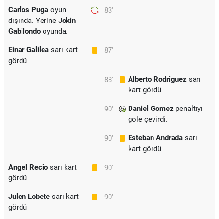
Carlos Puga
oyun
83'
dışında. Yerine
Jokin
Gabilondo
oyunda.
Einar Galilea
sarı kart
87'
gördü
Alberto Rodriguez
sarı
88'
kart gördü
Daniel Gomez
penaltıyı
90'
gole çevirdi.
Esteban Andrada
sarı
90'
kart gördü
Angel Recio
sarı kart
90'
gördü
Julen Lobete
sarı kart
90'
gördü