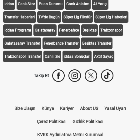
iddaa
Canlı Skor
Puan Durumu
Canlı Anlatım
At Yarışı
Transfer Haberleri
TV'de Bugün
Süper Lig Fikstür
Süper Lig Haberleri
iddaa Programı
Galatasaray
Fenerbahçe
Beşiktaş
Trabzonspor
Galatasaray Transfer
Fenerbahçe Transfer
Beşiktaş Transfer
Trabzonspor Transfer
Canlı İzle
iddaa Sonuçları
Aktif Sayaç
Takip Et
Bize Ulaşın
Künye
Kariyer
About US
Yasal Uyarı
Çerez Politikası
Gizlilik Politikası
KVKK Aydınlatma Metni Kurumsal