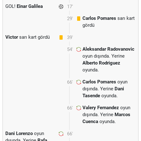
GOL!
Einar Galilea
17'
Carlos Pomares
sarı kart
29'
gördü
Victor
sarı kart gördü
39'
Aleksandar Radovanovic
54'
oyun dışında. Yerine
Alberto Rodriguez
oyunda.
Carlos Pomares
oyun
66'
dışında. Yerine
Dani
Tasende
oyunda.
Valery Fernandez
oyun
66'
dışında. Yerine
Marcos
Cuenca
oyunda.
Dani Lorenzo
oyun
66'
dışında. Yerine
Rafa