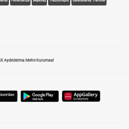
saray
Fenerbahçe
Beşiktaş
Trabzonspor
Galatasaray Transfer
K Aydınlatma Metni Kurumsal