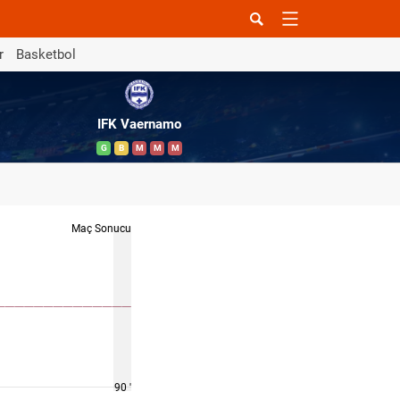
r
Basketbol
IFK Vaernamo
G
B
M
M
M
Maç Sonucu
90 '