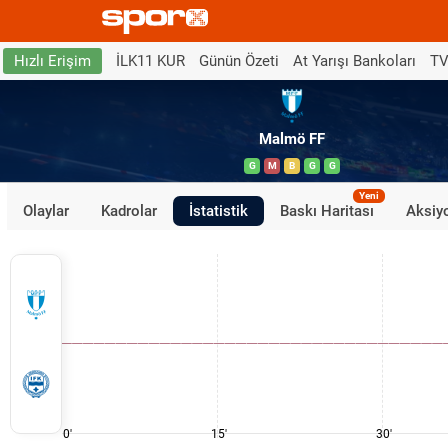
İLK11 KUR
Günün Özeti
At Yarışı Bankoları
TV
Hızlı Erişim
Malmö FF
G
M
B
G
G
Yeni
Olaylar
Kadrolar
İstatistik
Baskı Haritası
Aksiyo
0'
15'
30'