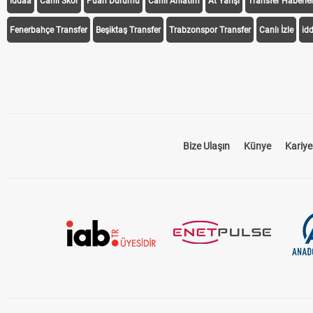
iddaa
Canlı Skor
Puan Durumu
Canlı Anlatım
At Yarışı
Transfer Haberler
Fenerbahçe Transfer
Beşiktaş Transfer
Trabzonspor Transfer
Canlı İzle
id
Bize Ulaşın
Künye
Kariye