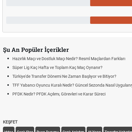
Şu An Popüler İçerikler
Puan Durumunda AG, OM ve Diğer Kısa
Skor Ne Demek? Sporda Skor ve Sonu
Futbol Nasıl Oynanır? Temel Futbol Kur
Deplasman Golü Kuralı Nedir? Hangi 
DGS Sonuçları Ne Zaman Açıklanacak
KEŞFET