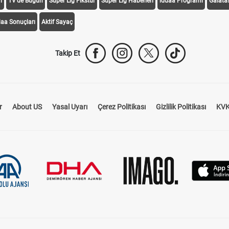
i
TV'de Bugün
Süper Lig Fikstür
Süper Lig Haberleri
iddaa Programı
Galata
daa Sonuçları
Aktif Sayaç
Takip Et
r
About US
Yasal Uyarı
Çerez Politikası
Gizlilik Politikası
KVK