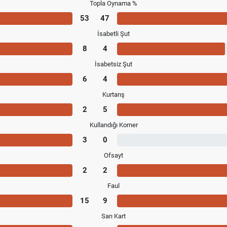
Topla Oynama %
53
47
İsabetli Şut
8
4
İsabetsiz Şut
6
4
Kurtarış
2
5
Kullandığı Korner
3
0
Ofsayt
2
2
Faul
15
9
Sarı Kart