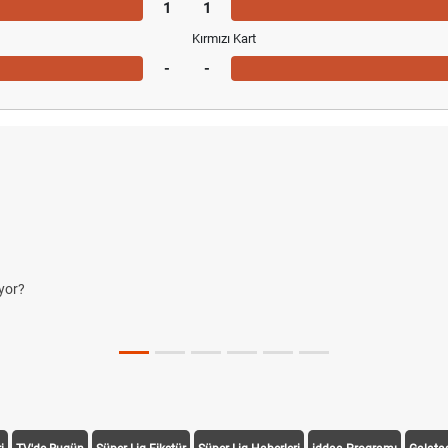
1
1
Kırmızı Kart
-
-
ltmalar Ne Anlama Gelir?
ç Kavramları
alları
Organizasyonlarda Uygulanıyor?
 2026? ÖSYM Sonuç Tarihini Duyurdu