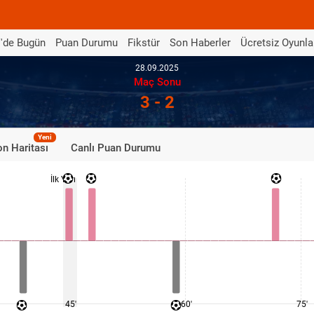
'de Bugün
Puan Durumu
Fikstür
Son Haberler
Ücretsiz Oyunla
28.09.2025
Maç Sonu
3 - 2
Yeni
n Haritası
Canlı Puan Durumu
İlk Yarı
45'
60'
75'