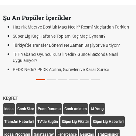
Şu An Popüler İçerikler
Hazırlık Maçı ve Dostluk Maçı Nedir? Resmî Maçlardan Farkları
Süper Lig Kaç Hafta ve Toplam Kaç Maç Oynanır?
Türkiye'de Transfer Dönemi Ne Zaman Başlıyor ve Bitiyor?
TFF Yabancı Oyuncu Kuralı Nedir? Güncel Sezonda Nasıl
Uygulanıyor?
PFDK Nedir? PFDK Açılımı, Görevleri ve Karar Süreci
KEŞFET
iddaa
Canlı Skor
Puan Durumu
Canlı Anlatım
At Yarışı
Transfer Haberleri
TV'de Bugün
Süper Lig Fikstür
Süper Lig Haberleri
iddaa Programı
Galatasaray
Fenerbahçe
Beşiktaş
Trabzonspor