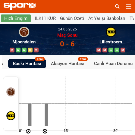
İLK11 KUR
Günün Özeti
At Yarışı Bankoları
TV
Hızlı Erişim
24.05.2025
Maç Sonu
Mjoendalen
Lillestroem
0 - 6
M
G
G
B
M
M
M
G
G
M
Yeni
Yeni
ik
Baskı Haritası
Aksiyon Haritası
Canlı Puan Durumu
0'
15'
30'