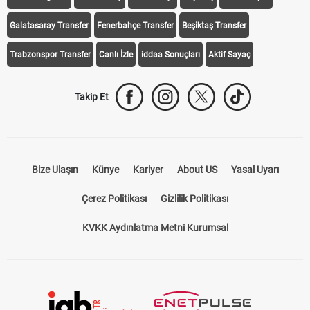
Galatasaray Transfer
Fenerbahçe Transfer
Beşiktaş Transfer
Trabzonspor Transfer
Canlı İzle
iddaa Sonuçları
Aktif Sayaç
Takip Et
Bize Ulaşın
Künye
Kariyer
About US
Yasal Uyarı
Çerez Politikası
Gizlilik Politikası
KVKK Aydınlatma Metni Kurumsal