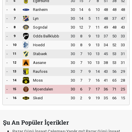
-
Egersund
30
15
7
8
51
38
52
5
-
Ranheim
30
14
6
10
48
48
48
6
-
Lyn
30
14
5
11
48
37
47
7
-
Sogndal
30
12
7
11
49
48
43
8
-
Odds Ballklubb
30
8
9
13
37
50
33
9
-
Hoedd
30
8
9
13
34
52
33
10
-
Stabaek
30
7
10
13
45
53
31
11
-
Aasane
30
7
10
13
38
53
31
12
-
Raufoss
30
7
9
14
43
56
29
13
-
Moss
30
7
7
16
41
65
28
14
-
Mjoendalen
30
6
7
17
36
71
25
15
-
Skeid
30
2
9
19
35
66
15
16
Şu An Popüler İçerikler
Pazar Günü İnşaat Çalışması Yapılır mı? Pazar Günü İnşaat