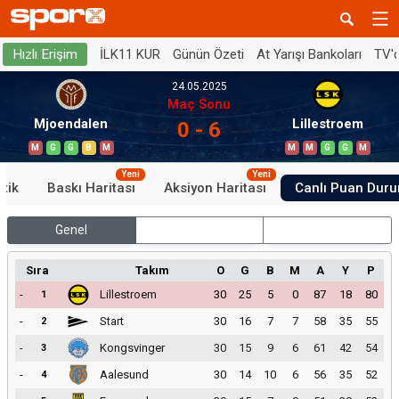
İLK11 KUR
Günün Özeti
At Yarışı Bankoları
TV'
Hızlı Erişim
24.05.2025
Maç Sonu
Mjoendalen
Lillestroem
0 - 6
M
G
G
B
M
M
M
G
G
M
Yeni
Yeni
stik
Baskı Haritası
Aksiyon Haritası
Canlı Puan Dur
Genel
İç Saha
Dış Saha
Sıra
Takım
O
G
B
M
A
Y
P
-
Lillestroem
30
25
5
0
87
18
80
1
-
Start
30
16
7
7
58
35
55
2
-
Kongsvinger
30
15
9
6
61
42
54
3
-
Aalesund
30
14
10
6
56
35
52
4