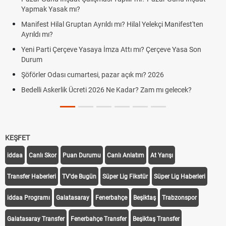
Yapmak Yasak mı?
Manifest Hilal Gruptan Ayrıldı mı? Hilal Yelekçi Manifest'ten
Ayrıldı mı?
Yeni Parti Çerçeve Yasaya İmza Attı mı? Çerçeve Yasa Son
Durum
Şöförler Odası cumartesi, pazar açık mı? 2026
Bedelli Askerlik Ücreti 2026 Ne Kadar? Zam mı gelecek?
KEŞFET
iddaa
Canlı Skor
Puan Durumu
Canlı Anlatım
At Yarışı
Transfer Haberleri
TV'de Bugün
Süper Lig Fikstür
Süper Lig Haberleri
iddaa Programı
Galatasaray
Fenerbahçe
Beşiktaş
Trabzonspor
Galatasaray Transfer
Fenerbahçe Transfer
Beşiktaş Transfer