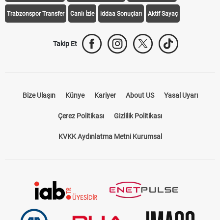
Trabzonspor Transfer
Canlı İzle
iddaa Sonuçları
Aktif Sayaç
Takip Et
Bize Ulaşın
Künye
Kariyer
About US
Yasal Uyarı
Çerez Politikası
Gizlilik Politikası
KVKK Aydınlatma Metni Kurumsal