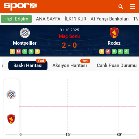
ANA SAYFA
İLK11 KUR
At Yarışı Bankoları
TV
Hızlı Erişim
31.10.2025
Maç Sonu
Montpellier
Rodez
2 - 0
B
M
G
G
B
B
M
G
G
G
Yeni
Yeni
ik
Baskı Haritası
Aksiyon Haritası
Canlı Puan Durumu
0'
15'
30'