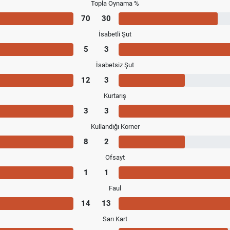
Topla Oynama %
70
30
İsabetli Şut
5
3
İsabetsiz Şut
12
3
Kurtarış
3
3
Kullandığı Korner
8
2
Ofsayt
1
1
Faul
14
13
Sarı Kart