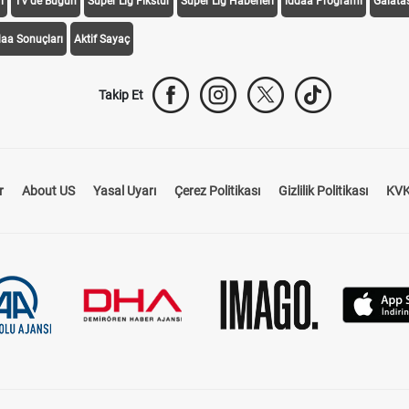
i
TV'de Bugün
Süper Lig Fikstür
Süper Lig Haberleri
iddaa Programı
Galata
daa Sonuçları
Aktif Sayaç
Takip Et
r
About US
Yasal Uyarı
Çerez Politikası
Gizlilik Politikası
KVK