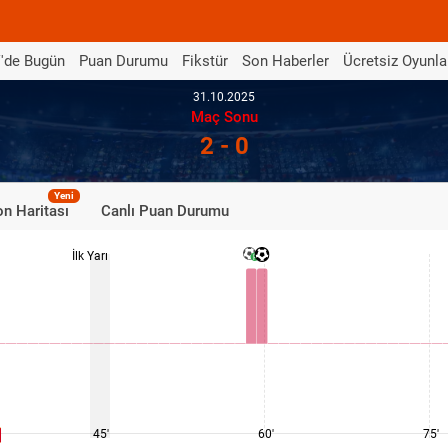
'de Bugün
Puan Durumu
Fikstür
Son Haberler
Ücretsiz Oyunla
31.10.2025
Maç Sonu
2 - 0
Yeni
n Haritası
Canlı Puan Durumu
İlk Yarı
45'
60'
75'