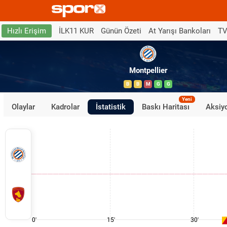
İLK11 KUR
Günün Özeti
At Yarışı Bankoları
TV
Hızlı Erişim
Montpellier
B
B
M
G
G
Yeni
Olaylar
Kadrolar
İstatistik
Baskı Haritası
Aksiyo
0'
15'
30'