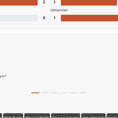
2
1
Kırmızı Kart
0
1
yor?