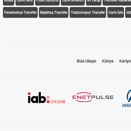
iddaa
Canlı Skor
Puan Durumu
Canlı Anlatım
At Yarışı
Transfer Haberler
Fenerbahçe Transfer
Beşiktaş Transfer
Trabzonspor Transfer
Canlı İzle
id
Bize Ulaşın
Künye
Kariye