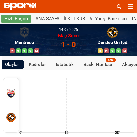
ANA SAYFA
İLK11 KUR
At Yarışı Bankoları
TV
Hızlı Erişim
14.07.2026
Maç Sonu
Montrose
Dundee United
1 - 0
M
G
G
G
M
B
M
G
G
M
Yeni
Olaylar
Kadrolar
İstatistik
Baskı Haritası
Aksiyon
0'
15'
30'