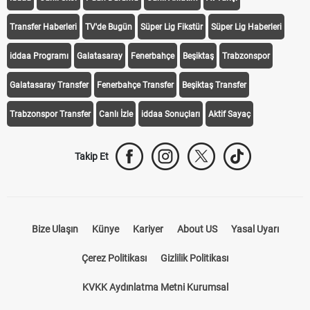
Transfer Haberleri
TV'de Bugün
Süper Lig Fikstür
Süper Lig Haberleri
iddaa Programı
Galatasaray
Fenerbahçe
Beşiktaş
Trabzonspor
Galatasaray Transfer
Fenerbahçe Transfer
Beşiktaş Transfer
Trabzonspor Transfer
Canlı İzle
iddaa Sonuçları
Aktif Sayaç
Takip Et
Bize Ulaşın
Künye
Kariyer
About US
Yasal Uyarı
Çerez Politikası
Gizlilik Politikası
KVKK Aydınlatma Metni Kurumsal