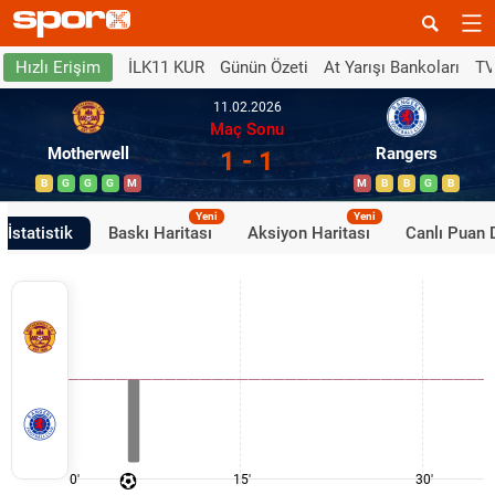
İLK11 KUR
Günün Özeti
At Yarışı Bankoları
TV
Hızlı Erişim
11.02.2026
Maç Sonu
Motherwell
Rangers
1 - 1
B
G
G
G
M
M
B
B
G
B
Yeni
Yeni
İstatistik
Baskı Haritası
Aksiyon Haritası
Canlı Puan
0'
15'
30'