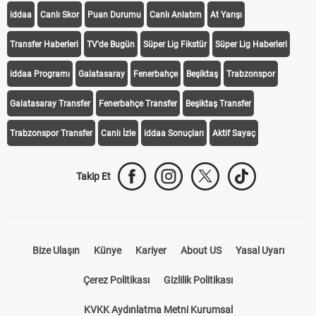
iddaa
Canlı Skor
Puan Durumu
Canlı Anlatım
At Yarışı
Transfer Haberleri
TV'de Bugün
Süper Lig Fikstür
Süper Lig Haberleri
iddaa Programı
Galatasaray
Fenerbahçe
Beşiktaş
Trabzonspor
Galatasaray Transfer
Fenerbahçe Transfer
Beşiktaş Transfer
Trabzonspor Transfer
Canlı İzle
iddaa Sonuçları
Aktif Sayaç
Takip Et
Bize Ulaşın
Künye
Kariyer
About US
Yasal Uyarı
Çerez Politikası
Gizlilik Politikası
KVKK Aydınlatma Metni Kurumsal