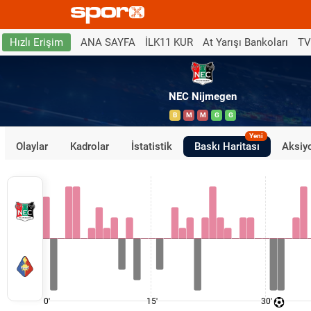
ANA SAYFA
İLK11 KUR
At Yarışı Bankoları
TV
Hızlı Erişim
NEC Nijmegen
B
M
M
G
G
Yeni
Olaylar
Kadrolar
İstatistik
Baskı Haritası
Aksiyo
0'
15'
30'