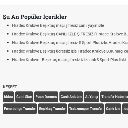
Şu An Popüler İçerikler
Hradec Kralove Beşiktaş maçı şifresiz canlı yayın izle
Hradec Kralove Beşiktaş CANLI İZLE ŞİFRESİZ (Hradec Kralove B
Hradec Kralove Beşiktaş maçı şifresiz S Sport Plus izle, Hradec Kr
Hradec Kralove Beşiktaş ücretsiz izle, Hradec Kralove BJK maçı canl
Hradec Kralove - Beşiktaş maçı şifresiz izle canlı S Sport Plus linki
KEŞFET
iddaa
Canlı Skor
Puan Durumu
Canlı Anlatım
At Yarışı
Transfer Haberler
Fenerbahçe Transfer
Beşiktaş Transfer
Trabzonspor Transfer
Canlı İzle
id