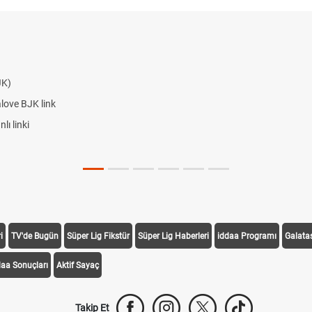
JK)
alove BJK link
ı linki
i
TV'de Bugün
Süper Lig Fikstür
Süper Lig Haberleri
iddaa Programı
Galata
daa Sonuçları
Aktif Sayaç
Takip Et