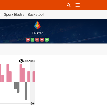
r
Sporx Ekstra
Basketbol
Telstar
M
G
M
M
G
Maç Sonucu
90 '