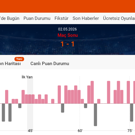
'de Bugün
Puan Durumu
Fikstür
Son Haberler
Ücretsiz Oyunla
02.05.2026
Maç Sonu
1 - 1
Yeni
n Haritası
Canlı Puan Durumu
İlk Yarı
45'
60'
75'