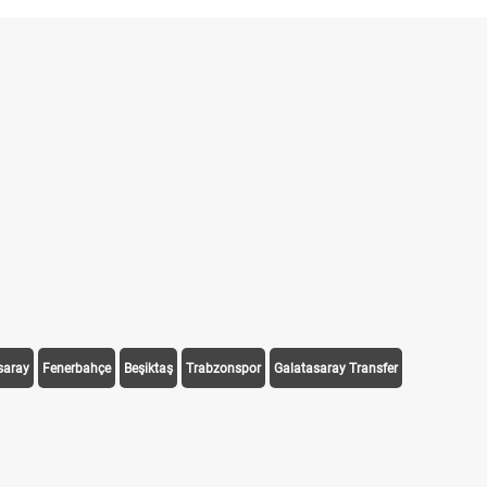
saray
Fenerbahçe
Beşiktaş
Trabzonspor
Galatasaray Transfer