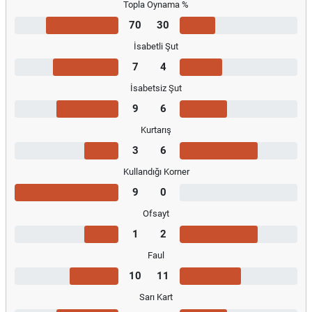
Topla Oynama %
70
30
İsabetli Şut
7
4
İsabetsiz Şut
9
6
Kurtarış
3
6
Kullandığı Korner
9
0
Ofsayt
1
2
Faul
10
11
Sarı Kart