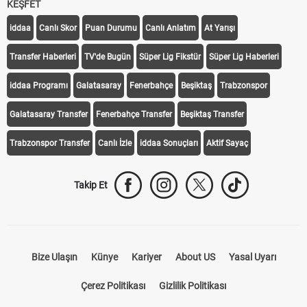
KEŞFET
iddaa
Canlı Skor
Puan Durumu
Canlı Anlatım
At Yarışı
Transfer Haberleri
TV'de Bugün
Süper Lig Fikstür
Süper Lig Haberleri
iddaa Programı
Galatasaray
Fenerbahçe
Beşiktaş
Trabzonspor
Galatasaray Transfer
Fenerbahçe Transfer
Beşiktaş Transfer
Trabzonspor Transfer
Canlı İzle
iddaa Sonuçları
Aktif Sayaç
Takip Et
Bize Ulaşın
Künye
Kariyer
About US
Yasal Uyarı
Çerez Politikası
Gizlilik Politikası