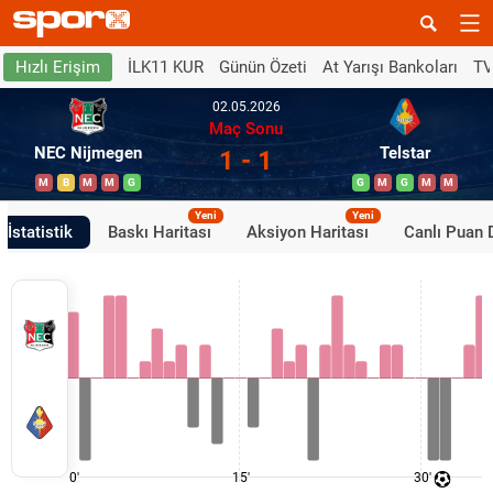
İLK11 KUR
Günün Özeti
At Yarışı Bankoları
TV
Hızlı Erişim
02.05.2026
Maç Sonu
NEC Nijmegen
Telstar
1 - 1
M
B
M
M
G
G
M
G
M
M
Yeni
Yeni
İstatistik
Baskı Haritası
Aksiyon Haritası
Canlı Puan
0'
15'
30'