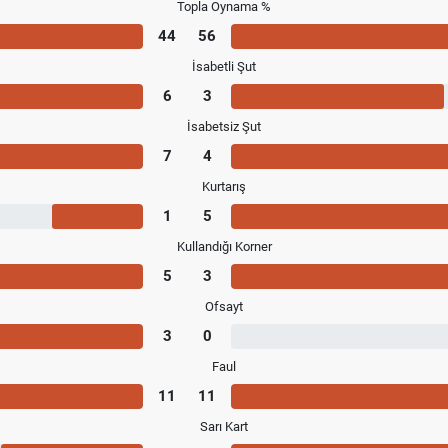
Topla Oynama %
44
56
İsabetli Şut
6
3
İsabetsiz Şut
7
4
Kurtarış
1
5
Kullandığı Korner
5
3
Ofsayt
3
0
Faul
11
11
Sarı Kart