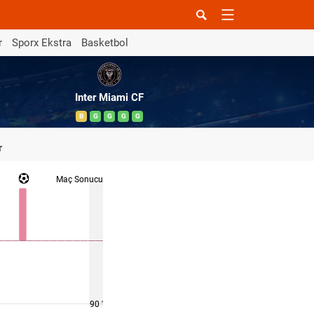
r
Sporx Ekstra
Basketbol
Inter Miami CF
B
G
G
G
G
r
Maç Sonucu
90 '