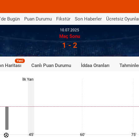
'de Bugün
Puan Durumu
Fikstür
Son Haberler
Ücretsiz Oyunla
10.07.2025
Maç Sonu
1 - 2
Yeni
n Haritası
Canlı Puan Durumu
İddaa Oranları
Tahminle
İlk Yarı
45'
60'
75'