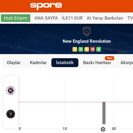
ANA SAYFA
İLK11 KUR
At Yarışı Bankoları
TV
Hızlı Erişim
New England Revolution
B
G
B
M
G
Yeni
Olaylar
Kadrolar
İstatistik
Baskı Haritası
Aksiyo
0'
15'
30'