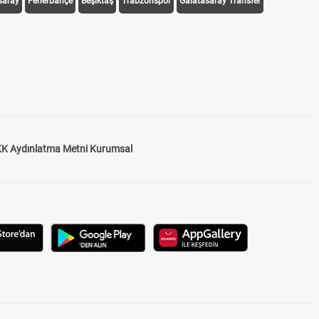
saray
Fenerbahçe
Beşiktaş
Trabzonspor
Galatasaray Transfer
K Aydınlatma Metni Kurumsal