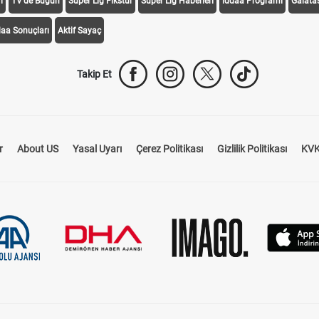
i
TV'de Bugün
Süper Lig Fikstür
Süper Lig Haberleri
iddaa Programı
Galata
daa Sonuçları
Aktif Sayaç
Takip Et
r
About US
Yasal Uyarı
Çerez Politikası
Gizlilik Politikası
KVK