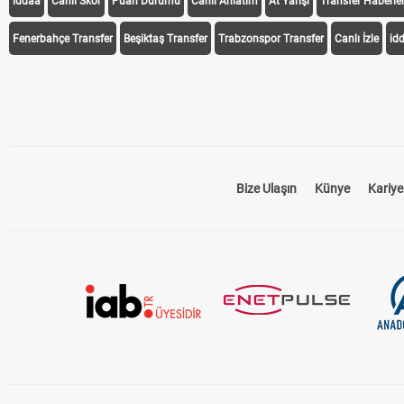
iddaa
Canlı Skor
Puan Durumu
Canlı Anlatım
At Yarışı
Transfer Haberler
Fenerbahçe Transfer
Beşiktaş Transfer
Trabzonspor Transfer
Canlı İzle
id
Bize Ulaşın
Künye
Kariye