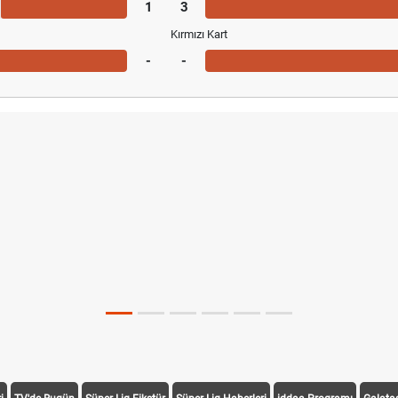
1
3
Kırmızı Kart
-
-