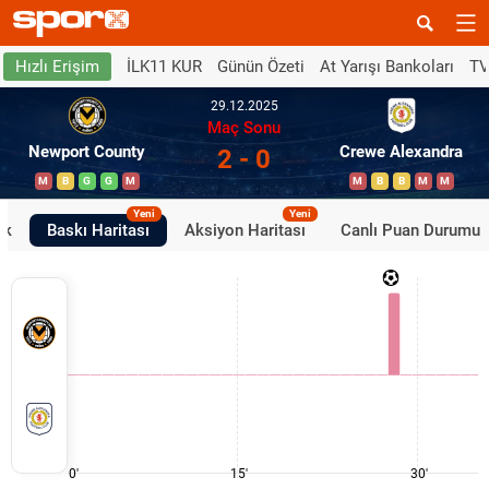
İLK11 KUR
Günün Özeti
At Yarışı Bankoları
TV
Hızlı Erişim
29.12.2025
Maç Sonu
Newport County
Crewe Alexandra
2 - 0
M
B
G
G
M
M
B
B
M
M
Yeni
Yeni
ik
Baskı Haritası
Aksiyon Haritası
Canlı Puan Durumu
0'
15'
30'