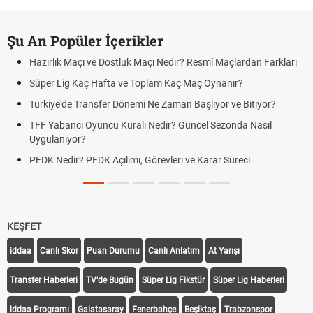
Şu An Popüler İçerikler
Hazırlık Maçı ve Dostluk Maçı Nedir? Resmî Maçlardan Farkları
Süper Lig Kaç Hafta ve Toplam Kaç Maç Oynanır?
Türkiye'de Transfer Dönemi Ne Zaman Başlıyor ve Bitiyor?
TFF Yabancı Oyuncu Kuralı Nedir? Güncel Sezonda Nasıl
Uygulanıyor?
PFDK Nedir? PFDK Açılımı, Görevleri ve Karar Süreci
KEŞFET
iddaa
Canlı Skor
Puan Durumu
Canlı Anlatım
At Yarışı
Transfer Haberleri
TV'de Bugün
Süper Lig Fikstür
Süper Lig Haberleri
iddaa Programı
Galatasaray
Fenerbahçe
Beşiktaş
Trabzonspor