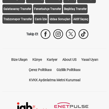
Galatasaray Transfer
Fenerbahçe Transfer
Beşiktaş Transfer
Trabzonspor Transfer
Canlı İzle
iddaa Sonuçları
Aktif Sayaç
Takip Et
Bize Ulaşın
Künye
Kariyer
About US
Yasal Uyarı
Çerez Politikası
Gizlilik Politikası
KVKK Aydınlatma Metni Kurumsal