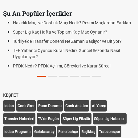
Şu An Popüler İçerikler
Hazırlık Maçı ve Dostluk Maçı Nedir? Resmî Maçlardan Farkları
Süper Lig Kaç Hafta ve Toplam Kaç Maç Oynanır?
Türkiye'de Transfer Dönemi Ne Zaman Başlıyor ve Bitiyor?
TFF Yabancı Oyuncu Kuralı Nedir? Güncel Sezonda Nasıl
Uygulanıyor?
PFDK Nedir? PFDK Açılımı, Görevleri ve Karar Süreci
KEŞFET
iddaa
Canlı Skor
Puan Durumu
Canlı Anlatım
At Yarışı
Transfer Haberleri
TV'de Bugün
Süper Lig Fikstür
Süper Lig Haberleri
iddaa Programı
Galatasaray
Fenerbahçe
Beşiktaş
Trabzonspor