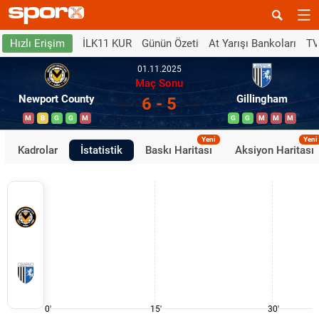
İLK11 KUR
Günün Özeti
At Yarışı Bankoları
TV
Hızlı Erişim
01.11.2025
Maç Sonu
Newport County
Gillingham
6 - 5
M
B
G
G
M
G
G
M
M
M
Yeni
Yeni
Kadrolar
İstatistik
Baskı Haritası
Aksiyon Haritası
0'
15'
30'