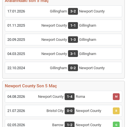
Aralarındaki son 5 maç
17.01.2026
Gillingham
3-2
Newport County
01.11.2025
Newport County
1-1
Gillingham
20.09.2025
Newport County
1-3
Gillingham
04.03.2025
Newport County
3-1
Gillingham
22.10.2024
Gillingham
0-2
Newport County
Newport County Son 5 Maç
04.08.2026
Newport County
1-4
Roma
M
21.07.2026
Bristol City
0-0
Newport County
B
02.05.2026
Barrow
1-2
Newport County
G