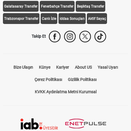
Galatasaray Transfer
Fenerbahçe Transfer
Beşiktaş Transfer
Trabzonspor Transfer
Canlı İzle
iddaa Sonuçları
Aktif Sayaç
Takip Et
Bize Ulaşın
Künye
Kariyer
About US
Yasal Uyarı
Çerez Politikası
Gizlilik Politikası
KVKK Aydınlatma Metni Kurumsal