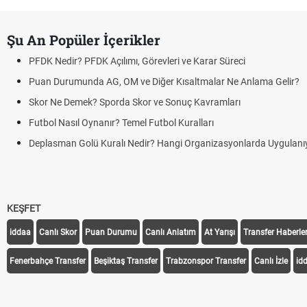
Şu An Popüler İçerikler
PFDK Nedir? PFDK Açılımı, Görevleri ve Karar Süreci
Puan Durumunda AG, OM ve Diğer Kısaltmalar Ne Anlama Gelir?
Skor Ne Demek? Sporda Skor ve Sonuç Kavramları
Futbol Nasıl Oynanır? Temel Futbol Kuralları
Deplasman Golü Kuralı Nedir? Hangi Organizasyonlarda Uygulanı
KEŞFET
iddaa
Canlı Skor
Puan Durumu
Canlı Anlatım
At Yarışı
Transfer Haberler
Fenerbahçe Transfer
Beşiktaş Transfer
Trabzonspor Transfer
Canlı İzle
id