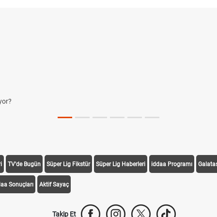
yor?
i
TV'de Bugün
Süper Lig Fikstür
Süper Lig Haberleri
iddaa Programı
Galata
daa Sonuçları
Aktif Sayaç
Takip Et