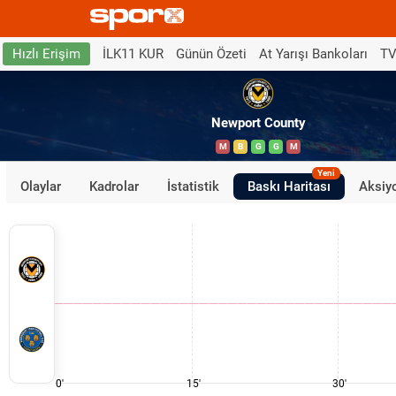
İLK11 KUR
Günün Özeti
At Yarışı Bankoları
TV
Hızlı Erişim
Newport County
M
B
G
G
M
Yeni
Olaylar
Kadrolar
İstatistik
Baskı Haritası
Aksiyo
0'
15'
30'