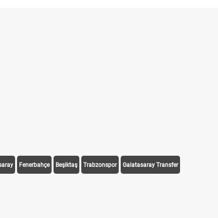
saray
Fenerbahçe
Beşiktaş
Trabzonspor
Galatasaray Transfer