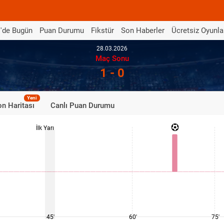
'de Bugün
Puan Durumu
Fikstür
Son Haberler
Ücretsiz Oyunla
28.03.2026
Maç Sonu
1 - 0
Yeni
n Haritası
Canlı Puan Durumu
İlk Yarı
45'
60'
75'