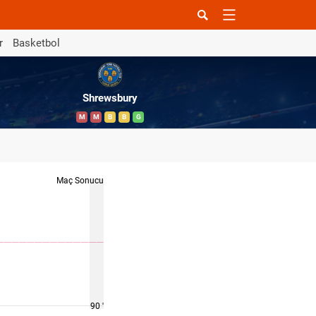
r
Basketbol
Shrewsbury
M
M
B
B
G
Maç Sonucu
90 '