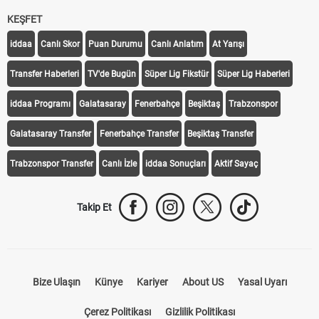
KEŞFET
iddaa
Canlı Skor
Puan Durumu
Canlı Anlatım
At Yarışı
Transfer Haberleri
TV'de Bugün
Süper Lig Fikstür
Süper Lig Haberleri
iddaa Programı
Galatasaray
Fenerbahçe
Beşiktaş
Trabzonspor
Galatasaray Transfer
Fenerbahçe Transfer
Beşiktaş Transfer
Trabzonspor Transfer
Canlı İzle
iddaa Sonuçları
Aktif Sayaç
Takip Et
Bize Ulaşın
Künye
Kariyer
About US
Yasal Uyarı
Çerez Politikası
Gizlilik Politikası