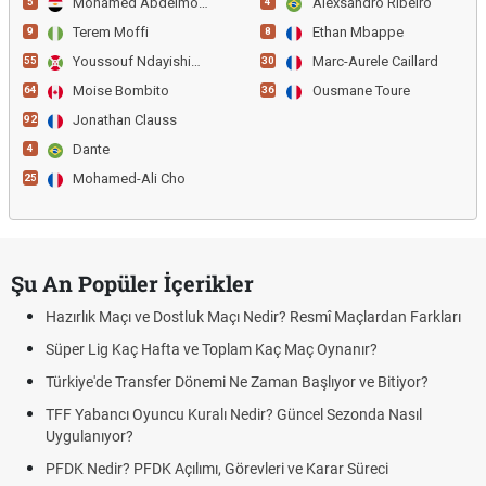
Mohamed Abdelmonem
Alexsandro Ribeiro
5
4
Terem Moffi
Ethan Mbappe
9
8
Youssouf Ndayishimiye
Marc-Aurele Caillard
55
30
Moise Bombito
Ousmane Toure
64
36
Jonathan Clauss
92
Dante
4
Mohamed-Ali Cho
25
Şu An Popüler İçerikler
Hazırlık Maçı ve Dostluk Maçı Nedir? Resmî Maçlardan Farkları
Süper Lig Kaç Hafta ve Toplam Kaç Maç Oynanır?
Türkiye'de Transfer Dönemi Ne Zaman Başlıyor ve Bitiyor?
TFF Yabancı Oyuncu Kuralı Nedir? Güncel Sezonda Nasıl
Uygulanıyor?
PFDK Nedir? PFDK Açılımı, Görevleri ve Karar Süreci