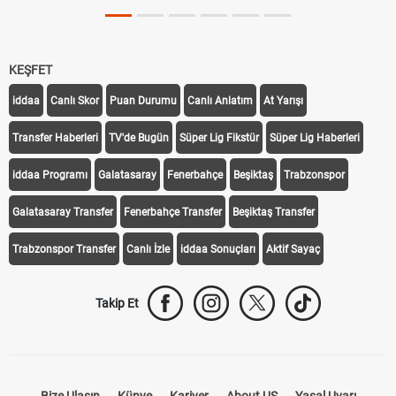
KEŞFET
iddaa
Canlı Skor
Puan Durumu
Canlı Anlatım
At Yarışı
Transfer Haberleri
TV'de Bugün
Süper Lig Fikstür
Süper Lig Haberleri
iddaa Programı
Galatasaray
Fenerbahçe
Beşiktaş
Trabzonspor
Galatasaray Transfer
Fenerbahçe Transfer
Beşiktaş Transfer
Trabzonspor Transfer
Canlı İzle
iddaa Sonuçları
Aktif Sayaç
Takip Et