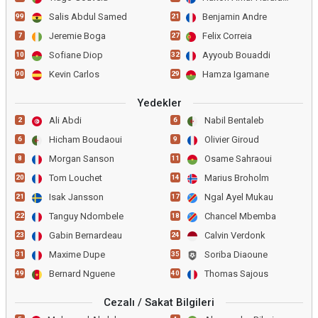
Salis Abdul Samed
Benjamin Andre
99
21
Jeremie Boga
Felix Correia
7
27
Sofiane Diop
Ayyoub Bouaddi
10
32
Kevin Carlos
Hamza Igamane
90
29
Yedekler
Ali Abdi
Nabil Bentaleb
2
6
Hicham Boudaoui
Olivier Giroud
6
9
Morgan Sanson
Osame Sahraoui
8
11
Tom Louchet
Marius Broholm
20
14
Isak Jansson
Ngal Ayel Mukau
21
17
Tanguy Ndombele
Chancel Mbemba
22
18
Gabin Bernardeau
Calvin Verdonk
23
24
Maxime Dupe
Soriba Diaoune
31
35
Bernard Nguene
Thomas Sajous
49
40
Cezalı / Sakat Bilgileri