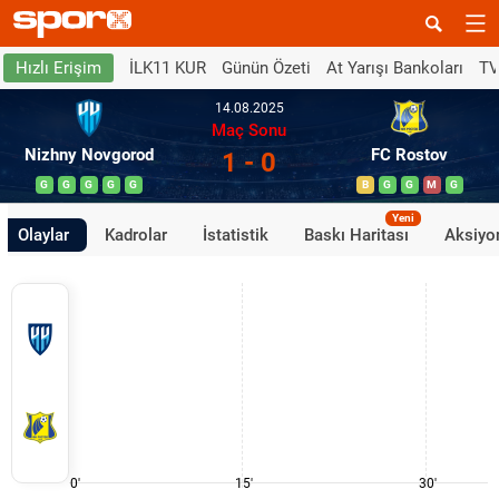
İLK11 KUR
Günün Özeti
At Yarışı Bankoları
TV
Hızlı Erişim
14.08.2025
Maç Sonu
Nizhny Novgorod
FC Rostov
1 - 0
G
G
G
G
G
B
G
G
M
G
Yeni
Olaylar
Kadrolar
İstatistik
Baskı Haritası
Aksiyon
0'
15'
30'