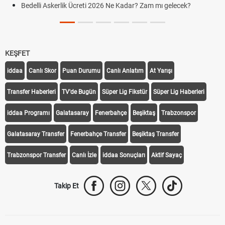
Bedelli Askerlik Ücreti 2026 Ne Kadar? Zam mı gelecek?
KEŞFET
iddaa
Canlı Skor
Puan Durumu
Canlı Anlatım
At Yarışı
Transfer Haberleri
TV'de Bugün
Süper Lig Fikstür
Süper Lig Haberleri
iddaa Programı
Galatasaray
Fenerbahçe
Beşiktaş
Trabzonspor
Galatasaray Transfer
Fenerbahçe Transfer
Beşiktaş Transfer
Trabzonspor Transfer
Canlı İzle
iddaa Sonuçları
Aktif Sayaç
Takip Et