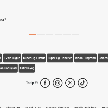
yor?
i
TV'de Bugün
Süper Lig Fikstür
Süper Lig Haberleri
iddaa Programı
Galata
daa Sonuçları
Aktif Sayaç
Takip Et