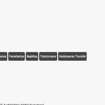
saray
Fenerbahçe
Beşiktaş
Trabzonspor
Galatasaray Transfer