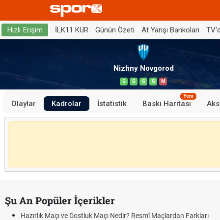
İLK11 KUR
Günün Özeti
At Yarışı Bankoları
TV'
Hızlı Erişim
Nizhny Novgorod
G
G
G
G
M
Yeni
Olaylar
Kadrolar
İstatistik
Baskı Haritası
Aks
Şu An Popüler İçerikler
Hazırlık Maçı ve Dostluk Maçı Nedir? Resmî Maçlardan Farkları