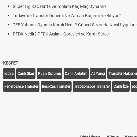
Süper Lig Kaç Hafta ve Toplam Kaç Maç Oynanır?
Türkiye'de Transfer Dönemi Ne Zaman Başlıyor ve Bitiyor?
TFF Yabancı Oyuncu Kuralı Nedir? Güncel Sezonda Nasıl Uygulanı
PFDK Nedir? PFDK Açılımı, Görevleri ve Karar Süreci
KEŞFET
iddaa
Canlı Skor
Puan Durumu
Canlı Anlatım
At Yarışı
Transfer Haberler
Fenerbahçe Transfer
Beşiktaş Transfer
Trabzonspor Transfer
Canlı İzle
id