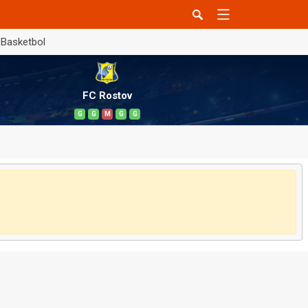
Basketbol
FC Rostov
G
G
M
G
G