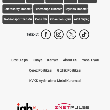
Galatasaray Transfer
Fenerbahçe Transfer
Beşiktaş Transfer
Trabzonspor Transfer
Canlı İzle
iddaa Sonuçları
Aktif Sayaç
Takip Et
Bize Ulaşın
Künye
Kariyer
About US
Yasal Uyarı
Çerez Politikası
Gizlilik Politikası
KVKK Aydınlatma Metni Kurumsal