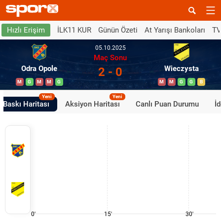
İLK11 KUR
Günün Özeti
At Yarışı Bankoları
TV
Hızlı Erişim
05.10.2025
Maç Sonu
Odra Opole
Wieczysta
2 - 0
M
G
M
M
G
M
M
G
G
B
Yeni
Yeni
Baskı Haritası
Aksiyon Haritası
Canlı Puan Durumu
İ
0'
15'
30'