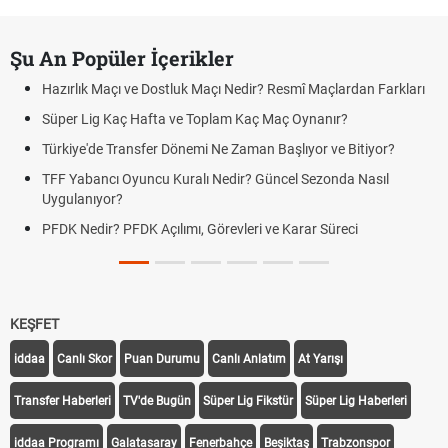
Şu An Popüler İçerikler
Hazırlık Maçı ve Dostluk Maçı Nedir? Resmî Maçlardan Farkları
Süper Lig Kaç Hafta ve Toplam Kaç Maç Oynanır?
Türkiye'de Transfer Dönemi Ne Zaman Başlıyor ve Bitiyor?
TFF Yabancı Oyuncu Kuralı Nedir? Güncel Sezonda Nasıl
Uygulanıyor?
PFDK Nedir? PFDK Açılımı, Görevleri ve Karar Süreci
KEŞFET
iddaa
Canlı Skor
Puan Durumu
Canlı Anlatım
At Yarışı
Transfer Haberleri
TV'de Bugün
Süper Lig Fikstür
Süper Lig Haberleri
iddaa Programı
Galatasaray
Fenerbahçe
Beşiktaş
Trabzonspor