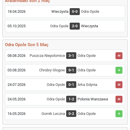
Aralarındaki son 2 maç
18.04.2026
Wieczysta
0-0
Odra Opole
05.10.2025
Odra Opole
2-0
Wieczysta
Odra Opole Son 5 Maç
08.08.2026
Puszcza Niepolomice
3-1
Odra Opole
M
03.08.2026
Chrobry Glogow
0-1
Odra Opole
G
24.07.2026
Odra Opole
0-1
Arka Gdynia
M
24.05.2026
Odra Opole
1-2
Polonia Warszawa
M
16.05.2026
Gornik Leczna
0-2
Odra Opole
G