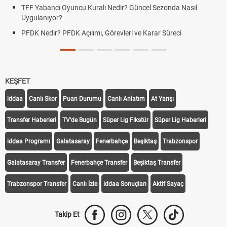
TFF Yabancı Oyuncu Kuralı Nedir? Güncel Sezonda Nasıl
Uygulanıyor?
PFDK Nedir? PFDK Açılımı, Görevleri ve Karar Süreci
KEŞFET
iddaa
Canlı Skor
Puan Durumu
Canlı Anlatım
At Yarışı
Transfer Haberleri
TV'de Bugün
Süper Lig Fikstür
Süper Lig Haberleri
iddaa Programı
Galatasaray
Fenerbahçe
Beşiktaş
Trabzonspor
Galatasaray Transfer
Fenerbahçe Transfer
Beşiktaş Transfer
Trabzonspor Transfer
Canlı İzle
iddaa Sonuçları
Aktif Sayaç
Takip Et