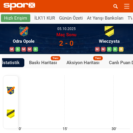
İLK11 KUR
Günün Özeti
At Yarışı Bankoları
TV
Hızlı Erişim
05.10.2025
Maç Sonu
Odra Opole
Wieczysta
2 - 0
M
G
M
M
G
M
M
G
G
B
Yeni
Yeni
İstatistik
Baskı Haritası
Aksiyon Haritası
Canlı Puan
0'
15'
30'