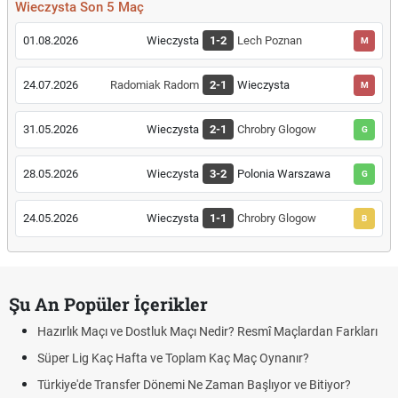
Wieczysta Son 5 Maç
01.08.2026
Wieczysta
1-2
Lech Poznan
M
24.07.2026
Radomiak Radom
2-1
Wieczysta
M
31.05.2026
Wieczysta
2-1
Chrobry Glogow
G
28.05.2026
Wieczysta
3-2
Polonia Warszawa
G
24.05.2026
Wieczysta
1-1
Chrobry Glogow
B
Şu An Popüler İçerikler
Hazırlık Maçı ve Dostluk Maçı Nedir? Resmî Maçlardan Farkları
Süper Lig Kaç Hafta ve Toplam Kaç Maç Oynanır?
Türkiye'de Transfer Dönemi Ne Zaman Başlıyor ve Bitiyor?