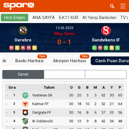
ANA SAYFA
İLK11 KUR
At Yarışı Bankoları
TV'
Hızlı Erişim
13.06.2025
Maç Sonu
Oerebro
Sandvikens IF
0 - 1
M
B
M
M
B
G
M
G
B
G
Yeni
Yeni
stik
Baskı Haritası
Aksiyon Haritası
Canlı Puan Dur
Genel
İç Saha
Dış Saha
Sıra
Takım
O
G
B
M
A
Y
P
-
Vasteras SK
30
20
5
5
62
30
65
1
-
Kalmar FF
30
18
10
2
52
21
64
2
-
Oergryte FF
30
16
8
6
57
33
56
3
-
IK Oddevold
30
13
9
8
42
36
48
4