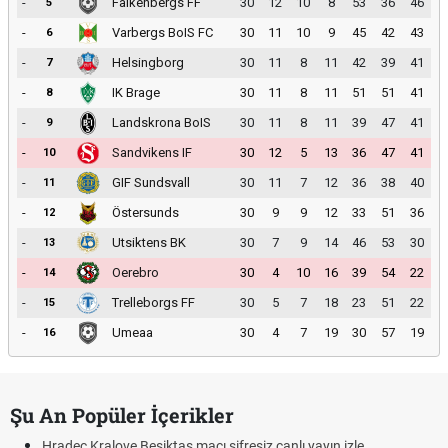
-
Falkenbergs FF
30
12
10
8
53
36
46
5
-
Varbergs BoIS FC
30
11
10
9
45
42
43
6
-
Helsingborg
30
11
8
11
42
39
41
7
-
IK Brage
30
11
8
11
51
51
41
8
-
Landskrona BoIS
30
11
8
11
39
47
41
9
-
Sandvikens IF
30
12
5
13
36
47
41
10
-
GIF Sundsvall
30
11
7
12
36
38
40
11
-
Östersunds
30
9
9
12
33
51
36
12
-
Utsiktens BK
30
7
9
14
46
53
30
13
-
Oerebro
30
4
10
16
39
54
22
14
-
Trelleborgs FF
30
5
7
18
23
51
22
15
-
Umeaa
30
4
7
19
30
57
19
16
Şu An Popüler İçerikler
Hradec Kralove Beşiktaş maçı şifresiz canlı yayın izle