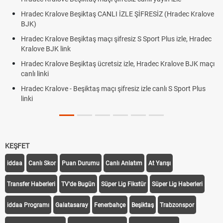
Hradec Kralove Beşiktaş CANLI İZLE ŞİFRESİZ (Hradec Kralove
BJK)
Hradec Kralove Beşiktaş maçı şifresiz S Sport Plus izle, Hradec
Kralove BJK link
Hradec Kralove Beşiktaş ücretsiz izle, Hradec Kralove BJK maçı
canlı linki
Hradec Kralove - Beşiktaş maçı şifresiz izle canlı S Sport Plus
linki
KEŞFET
iddaa
Canlı Skor
Puan Durumu
Canlı Anlatım
At Yarışı
Transfer Haberleri
TV'de Bugün
Süper Lig Fikstür
Süper Lig Haberleri
iddaa Programı
Galatasaray
Fenerbahçe
Beşiktaş
Trabzonspor