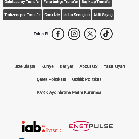
Galatasaray Transfer
Fenerbahçe Transfer
Beşiktaş Transfer
Trabzonspor Transfer
Canlı İzle
iddaa Sonuçları
Aktif Sayaç
Takip Et
Bize Ulaşın
Künye
Kariyer
About US
Yasal Uyarı
Çerez Politikası
Gizlilik Politikası
KVKK Aydınlatma Metni Kurumsal