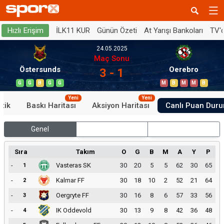
İLK11 KUR
Günün Özeti
At Yarışı Bankoları
TV'
Hızlı Erişim
24.05.2025
Maç Sonu
Östersunds
Oerebro
3 - 1
G
G
B
G
G
M
B
M
M
B
Yeni
Yeni
stik
Baskı Haritası
Aksiyon Haritası
Canlı Puan Dur
Genel
İç Saha
Dış Saha
Sıra
Takım
O
G
B
M
A
Y
P
-
Vasteras SK
30
20
5
5
62
30
65
1
-
Kalmar FF
30
18
10
2
52
21
64
2
-
Oergryte FF
30
16
8
6
57
33
56
3
-
IK Oddevold
30
13
9
8
42
36
48
4