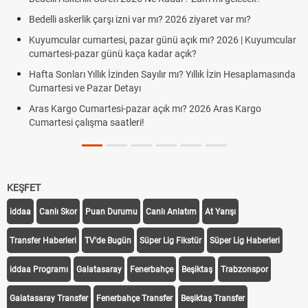
Bedelli askerlik çarşı izni var mı? 2026 ziyaret var mı?
Kuyumcular cumartesi, pazar günü açık mı? 2026 | Kuyumcular
cumartesi-pazar günü kaça kadar açık?
Hafta Sonları Yıllık İzinden Sayılır mı? Yıllık İzin Hesaplamasında
Cumartesi ve Pazar Detayı
Aras Kargo Cumartesi-pazar açık mı? 2026 Aras Kargo
Cumartesi çalışma saatleri!
KEŞFET
iddaa
Canlı Skor
Puan Durumu
Canlı Anlatım
At Yarışı
Transfer Haberleri
TV'de Bugün
Süper Lig Fikstür
Süper Lig Haberleri
iddaa Programı
Galatasaray
Fenerbahçe
Beşiktaş
Trabzonspor
Galatasaray Transfer
Fenerbahçe Transfer
Beşiktaş Transfer