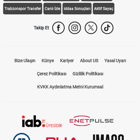
Trabzonspor Transfer
Canlı İzle
iddaa Sonuçları
Aktif Sayaç
Takip Et
Bize Ulaşın
Künye
Kariyer
About US
Yasal Uyarı
Çerez Politikası
Gizlilik Politikası
KVKK Aydınlatma Metni Kurumsal