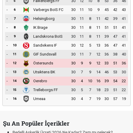
-
Falkenbergs FF
30
12
10
8
53
36
46
5
-
Varbergs BoIS FC
30
11
10
9
45
42
43
6
-
Helsingborg
30
11
8
11
42
39
41
7
-
IK Brage
30
11
8
11
51
51
41
8
-
Landskrona BoIS
30
11
8
11
39
47
41
9
-
Sandvikens IF
30
12
5
13
36
47
41
10
-
GIF Sundsvall
30
11
7
12
36
38
40
11
-
Östersunds
30
9
9
12
33
51
36
12
-
Utsiktens BK
30
7
9
14
46
53
30
13
-
Oerebro
30
4
10
16
39
54
22
14
-
Trelleborgs FF
30
5
7
18
23
51
22
15
-
Umeaa
30
4
7
19
30
57
19
16
Şu An Popüler İçerikler
Bedelli Askerlik Ücreti 2026 Ne Kadar? Zam mı gelecek?