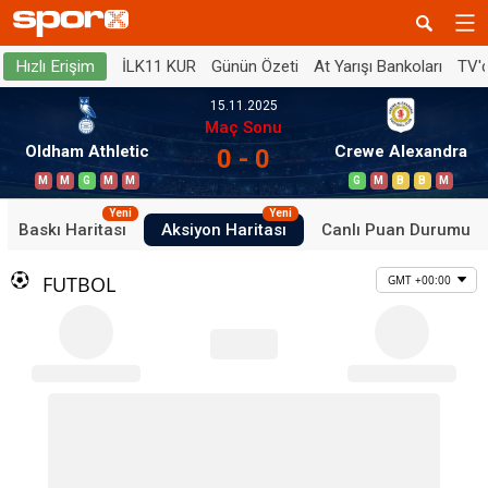
İLK11 KUR
Günün Özeti
At Yarışı Bankoları
TV'
Hızlı Erişim
15.11.2025
Maç Sonu
Oldham Athletic
Crewe Alexandra
0 - 0
M
M
G
M
M
G
M
B
B
M
Yeni
Yeni
Baskı Haritası
Aksiyon Haritası
Canlı Puan Durumu
FUTBOL
GMT +00:00