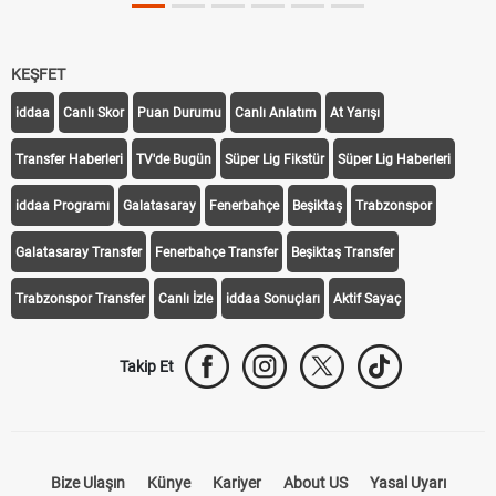
KEŞFET
iddaa
Canlı Skor
Puan Durumu
Canlı Anlatım
At Yarışı
Transfer Haberleri
TV'de Bugün
Süper Lig Fikstür
Süper Lig Haberleri
iddaa Programı
Galatasaray
Fenerbahçe
Beşiktaş
Trabzonspor
Galatasaray Transfer
Fenerbahçe Transfer
Beşiktaş Transfer
Trabzonspor Transfer
Canlı İzle
iddaa Sonuçları
Aktif Sayaç
Takip Et
Bize Ulaşın
Künye
Kariyer
About US
Yasal Uyarı