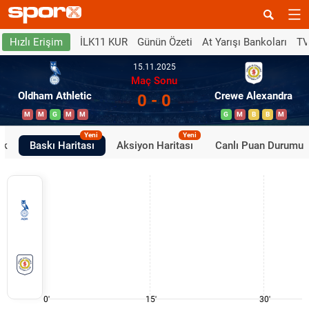
İLK11 KUR
Günün Özeti
At Yarışı Bankoları
TV
Hızlı Erişim
15.11.2025
Maç Sonu
Oldham Athletic
Crewe Alexandra
0 - 0
M
M
G
M
M
G
M
B
B
M
Yeni
Yeni
ik
Baskı Haritası
Aksiyon Haritası
Canlı Puan Durumu
0'
15'
30'