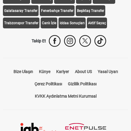
Galatasaray Transfer
Fenerbahçe Transfer
Beşiktaş Transfer
Trabzonspor Transfer
Canlı İzle
iddaa Sonuçları
Aktif Sayaç
Takip Et
Bize Ulaşın
Künye
Kariyer
About US
Yasal Uyarı
Çerez Politikası
Gizlilik Politikası
KVKK Aydınlatma Metni Kurumsal