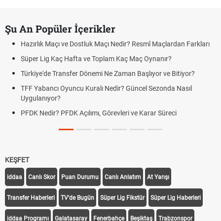
Şu An Popüler İçerikler
Hazırlık Maçı ve Dostluk Maçı Nedir? Resmî Maçlardan Farkları
Süper Lig Kaç Hafta ve Toplam Kaç Maç Oynanır?
Türkiye'de Transfer Dönemi Ne Zaman Başlıyor ve Bitiyor?
TFF Yabancı Oyuncu Kuralı Nedir? Güncel Sezonda Nasıl
Uygulanıyor?
PFDK Nedir? PFDK Açılımı, Görevleri ve Karar Süreci
KEŞFET
iddaa
Canlı Skor
Puan Durumu
Canlı Anlatım
At Yarışı
Transfer Haberleri
TV'de Bugün
Süper Lig Fikstür
Süper Lig Haberleri
iddaa Programı
Galatasaray
Fenerbahçe
Beşiktaş
Trabzonspor