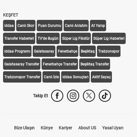
KEŞFET
iddaa
Canlı Skor
Puan Durumu
Canlı Anlatım
At Yarışı
Transfer Haberleri
TV'de Bugün
Süper Lig Fikstür
Süper Lig Haberleri
iddaa Programı
Galatasaray
Fenerbahçe
Beşiktaş
Trabzonspor
Galatasaray Transfer
Fenerbahçe Transfer
Beşiktaş Transfer
Trabzonspor Transfer
Canlı İzle
iddaa Sonuçları
Aktif Sayaç
Takip Et
Bize Ulaşın
Künye
Kariyer
About US
Yasal Uyarı