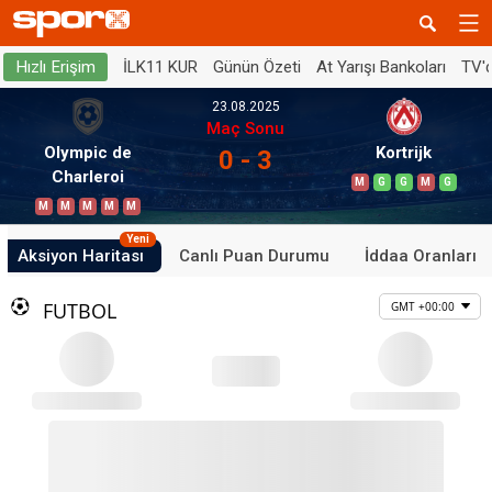
İLK11 KUR
Günün Özeti
At Yarışı Bankoları
TV'
Hızlı Erişim
23.08.2025
Maç Sonu
Olympic de
Kortrijk
0 - 3
Charleroi
M
G
G
M
G
M
M
M
M
M
Yeni
Aksiyon Haritası
Canlı Puan Durumu
İddaa Oranları
FUTBOL
GMT +00:00