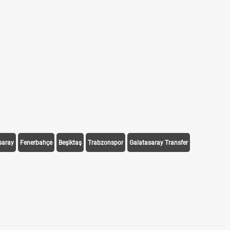
saray
Fenerbahçe
Beşiktaş
Trabzonspor
Galatasaray Transfer