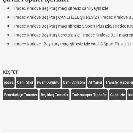
Hradec Kralove Beşiktaş maçı şifresiz canlı yayın izle
Hradec Kralove Beşiktaş CANLI İZLE ŞİFRESİZ (Hradec Kralove B
Hradec Kralove Beşiktaş maçı şifresiz S Sport Plus izle, Hradec Kr
Hradec Kralove Beşiktaş ücretsiz izle, Hradec Kralove BJK maçı canl
Hradec Kralove - Beşiktaş maçı şifresiz izle canlı S Sport Plus linki
KEŞFET
iddaa
Canlı Skor
Puan Durumu
Canlı Anlatım
At Yarışı
Transfer Haberler
Fenerbahçe Transfer
Beşiktaş Transfer
Trabzonspor Transfer
Canlı İzle
id