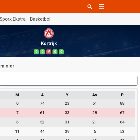
Sporx Ekstra
Basketbol
Kortrijk
G
G
M
G
G
minler
Dış Saha
M
A
Y
Av
P
0
74
23
51
88
7
61
33
28
67
6
52
31
21
64
11
44
39
5
53