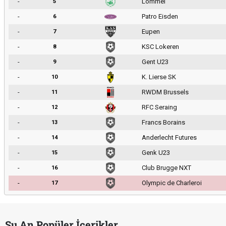
-
Lommel
5
-
Patro Eisden
6
-
Eupen
7
-
KSC Lokeren
8
-
Gent U23
9
-
K. Lierse SK
10
-
RWDM Brussels
11
-
RFC Seraing
12
-
Francs Borains
13
-
Anderlecht Futures
14
-
Genk U23
15
-
Club Brugge NXT
16
-
Olympic de Charleroi
17
Şu An Popüler İçerikler