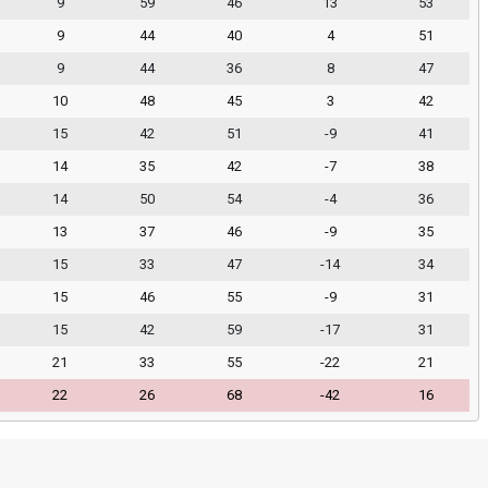
9
59
46
13
53
9
44
40
4
51
9
44
36
8
47
10
48
45
3
42
15
42
51
-9
41
14
35
42
-7
38
14
50
54
-4
36
13
37
46
-9
35
15
33
47
-14
34
15
46
55
-9
31
15
42
59
-17
31
21
33
55
-22
21
22
26
68
-42
16