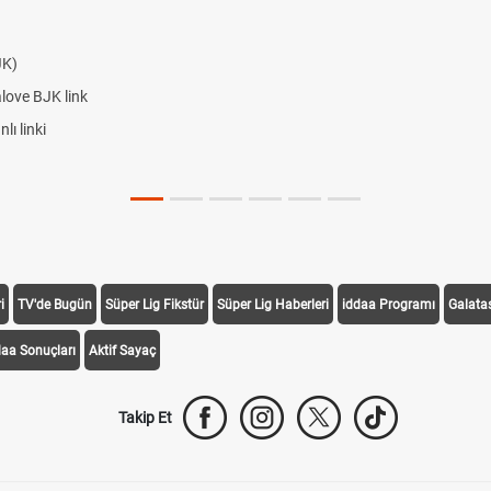
JK)
alove BJK link
ı linki
i
TV'de Bugün
Süper Lig Fikstür
Süper Lig Haberleri
iddaa Programı
Galata
daa Sonuçları
Aktif Sayaç
Takip Et