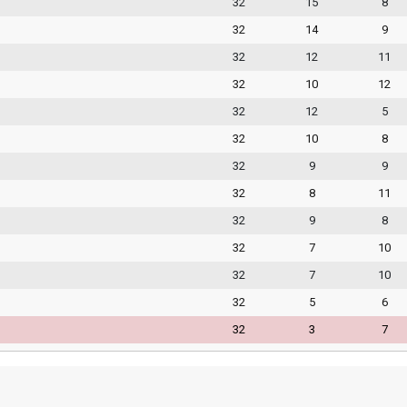
32
15
8
32
14
9
32
12
11
32
10
12
32
12
5
32
10
8
32
9
9
32
8
11
32
9
8
32
7
10
32
7
10
32
5
6
32
3
7