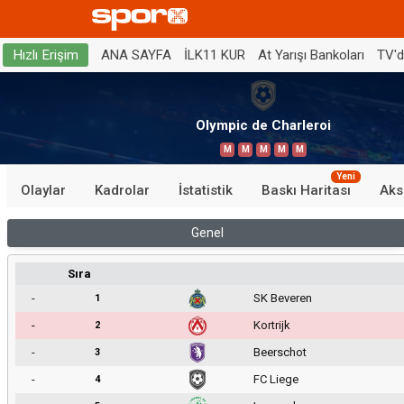
ANA SAYFA
İLK11 KUR
At Yarışı Bankoları
TV'
Hızlı Erişim
Olympic de Charleroi
M
M
M
M
M
Yeni
Olaylar
Kadrolar
İstatistik
Baskı Haritası
Aks
Genel
Sıra
-
SK Beveren
1
-
Kortrijk
2
-
Beerschot
3
-
FC Liege
4