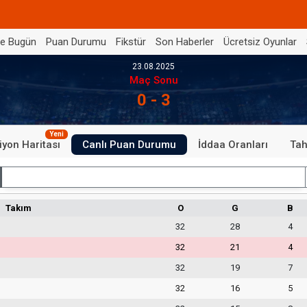
de Bugün
Puan Durumu
Fikstür
Son Haberler
Ücretsiz Oyunlar
23.08.2025
Maç Sonu
0 - 3
Yeni
iyon Haritası
Canlı Puan Durumu
İddaa Oranları
Tah
İç Saha
Takım
O
G
B
32
28
4
32
21
4
32
19
7
32
16
5