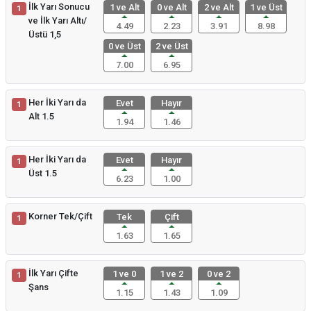
İlk Yarı Sonucu
1 ve Alt
0 ve Alt
2 ve Alt
1 ve Üst
1
ve İlk Yarı Altı/
4.49
2.23
3.91
8.98
Üstü 1,5
0 ve Üst
2 ve Üst
7.00
6.95
Her İki Yarı da
Evet
Hayır
1
Alt 1.5
1.94
1.46
Her İki Yarı da
Evet
Hayır
1
Üst 1.5
6.23
1.00
Korner Tek/Çift
Tek
Çift
1
1.63
1.65
İlk Yarı Çifte
1 ve 0
1 ve 2
0 ve 2
1
Şans
1.15
1.43
1.09