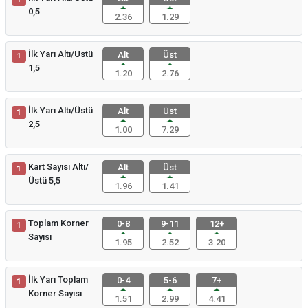
0,5
2.36
1.29
İlk Yarı Altı/Üstü
Alt
Üst
1
1,5
1.20
2.76
İlk Yarı Altı/Üstü
Alt
Üst
1
2,5
1.00
7.29
Kart Sayısı Altı/
Alt
Üst
1
Üstü 5,5
1.96
1.41
Toplam Korner
0-8
9-11
12+
1
Sayısı
1.95
2.52
3.20
İlk Yarı Toplam
0-4
5-6
7+
1
Korner Sayısı
1.51
2.99
4.41