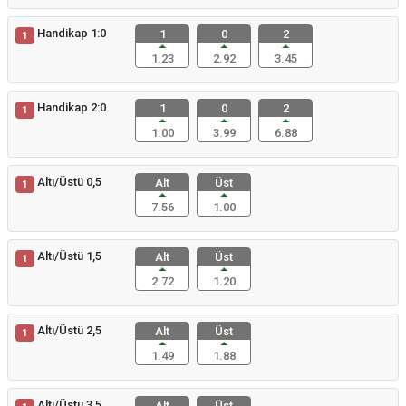
Handikap 1:0
1
0
2
1
1.23
2.92
3.45
Handikap 2:0
1
0
2
1
1.00
3.99
6.88
Altı/Üstü 0,5
Alt
Üst
1
7.56
1.00
Altı/Üstü 1,5
Alt
Üst
1
2.72
1.20
Altı/Üstü 2,5
Alt
Üst
1
1.49
1.88
Altı/Üstü 3,5
Alt
Üst