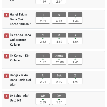
1.19
2.64
Hangi Takım
1
0
2
1
Daha Çok
2.51
6.94
1.44
Korner Kullanır
İlk Yarıda Daha
1
0
2
1
Çok Korner
2.52
4.62
1.64
Kullanır
İlk Korneri Kim
1
Olmaz
2
1
Kullanır
1.87
26.00
1.46
Hangi Yarıda
1.
Eşit
2.
1
Daha Fazla Gol
2.91
2.99
1.93
Olur
Ev Sahibi Altı/
Alt
Üst
1
Üstü 0,5
2.55
1.24