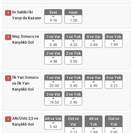
Ev Sahibi İki
Evet
Hayır
1
Yarıyı da Kazanır
9.76
1.00
Maç Sonucu ve
1 ve Var
1 ve Yok
0 ve Var
0 ve Yok
1
Karşılıklı Gol
5.46
4.22
3.84
7.99
2 ve Var
2 ve Yok
4.48
3.36
İlk Yarı Sonucu
1 ve Var
1 ve Yok
0 ve Var
0 ve Yok
1
ve İlk Yarı
23.00
3.45
6.95
2.21
Karşılıklı Gol
2 ve Var
2 ve Yok
19.50
2.90
Altı/Üstü 2,5 ve
Alt ve Var
Üst ve
Alt ve
Üst ve
1
Karşılıklı Gol
Var
Yok
Yok
5.42
2.11
1.84
9.85