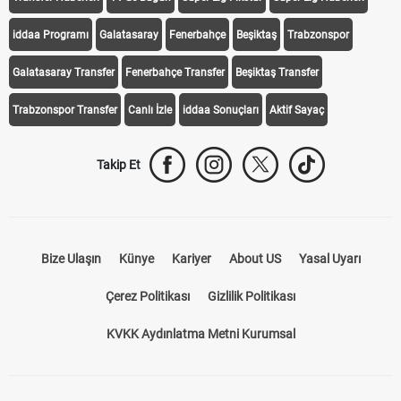
iddaa Programı
Galatasaray
Fenerbahçe
Beşiktaş
Trabzonspor
Galatasaray Transfer
Fenerbahçe Transfer
Beşiktaş Transfer
Trabzonspor Transfer
Canlı İzle
iddaa Sonuçları
Aktif Sayaç
Takip Et
Bize Ulaşın
Künye
Kariyer
About US
Yasal Uyarı
Çerez Politikası
Gizlilik Politikası
KVKK Aydınlatma Metni Kurumsal