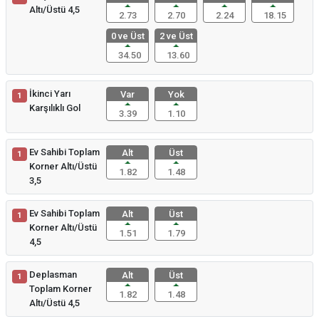
Altı/Üstü 4,5
2.73
2.70
2.24
18.15
0 ve Üst
2 ve Üst
34.50
13.60
İkinci Yarı
Var
Yok
1
Karşılıklı Gol
3.39
1.10
Ev Sahibi Toplam
Alt
Üst
1
Korner Altı/Üstü
1.82
1.48
3,5
Ev Sahibi Toplam
Alt
Üst
1
Korner Altı/Üstü
1.51
1.79
4,5
Deplasman
Alt
Üst
1
Toplam Korner
1.82
1.48
Altı/Üstü 4,5