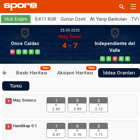
İLK11 KUR
Günün Özeti
At Yarışı Bankoları
TV'
Hızlı Erişim
25.09.2025
Maç Sonu
Once Caldas
Independiente del
4 - 7
Valle
M
G
G
G
G
G
G
M
G
G
Yeni
Yeni
stik
Baskı Haritası
Aksiyon Haritası
İddaa Oranları
Tümü
Maç Sonucu
1
0
2
1
2.63
2.89
2.12
Handikap 0:1
1
0
2
1
4.47
3.16
1.11