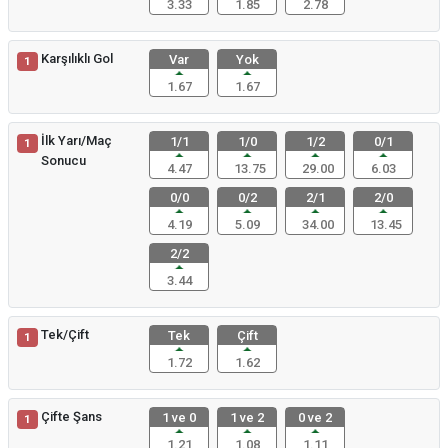
3.33
1.85
2.78
Karşılıklı Gol
Var
Yok
1
1.67
1.67
İlk Yarı/Maç
1/1
1/0
1/2
0/1
1
Sonucu
4.47
13.75
29.00
6.03
0/0
0/2
2/1
2/0
4.19
5.09
34.00
13.45
2/2
3.44
Tek/Çift
Tek
Çift
1
1.72
1.62
Çifte Şans
1 ve 0
1 ve 2
0 ve 2
1
1.21
1.08
1.11