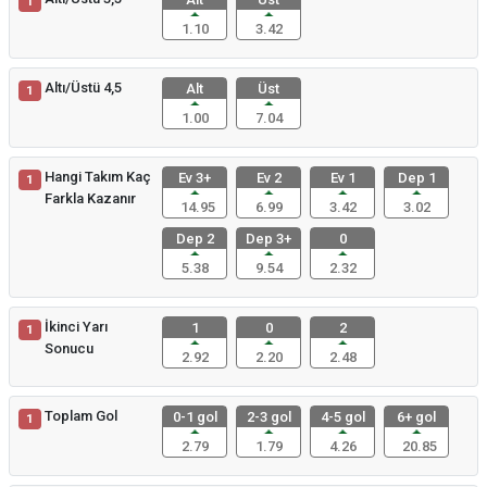
1
1.10
3.42
Altı/Üstü 4,5
Alt
Üst
1
1.00
7.04
Hangi Takım Kaç
Ev 3+
Ev 2
Ev 1
Dep 1
1
Farkla Kazanır
14.95
6.99
3.42
3.02
Dep 2
Dep 3+
0
5.38
9.54
2.32
İkinci Yarı
1
0
2
1
Sonucu
2.92
2.20
2.48
Toplam Gol
0-1 gol
2-3 gol
4-5 gol
6+ gol
1
2.79
1.79
4.26
20.85