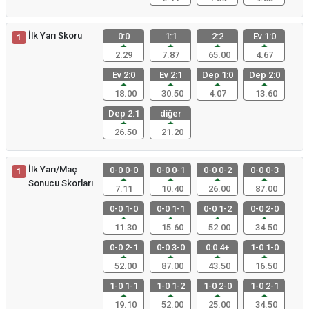
İlk Yarı Skoru
0:0
1:1
2:2
Ev 1:0
1
2.29
7.87
65.00
4.67
Ev 2:0
Ev 2:1
Dep 1:0
Dep 2:0
18.00
30.50
4.07
13.60
Dep 2:1
diğer
26.50
21.20
İlk Yarı/Maç
0-0 0-0
0-0 0-1
0-0 0-2
0-0 0-3
1
Sonucu Skorları
7.11
10.40
26.00
87.00
0-0 1-0
0-0 1-1
0-0 1-2
0-0 2-0
11.30
15.60
52.00
34.50
0-0 2-1
0-0 3-0
0:0 4+
1-0 1-0
52.00
87.00
43.50
16.50
1-0 1-1
1-0 1-2
1-0 2-0
1-0 2-1
19.10
52.00
25.00
34.50