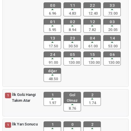
0:0
1:1
2:2
3:3
6.96
4.83
12.40
73.00
0:1
0:2
1:2
0:3
5.95
8.94
7.82
20.05
1:3
2:3
0:4
1:4
17.50
30.50
61.00
53.00
2:4
0:5
1:5
0:6
91.00
130.00
130.00
130.00
diğer
48.50
İlk Golü Hangi
1
Gol
2
1
Takım Atar
Olmaz
1.97
1.74
8.76
İlk Yarı Sonucu
1
0
2
1