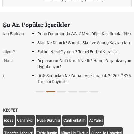
Şu An Popüler İçerikler
Puan Durumunda AG, OM ve Diğer Kısaltmalar Ne Anlama Gelir?
Skor Ne Demek? Sporda Skor ve Sonuç Kavramları
Futbol Nasıl Oynanır? Temel Futbol Kuralları
Deplasman Golü Kuralı Nedir? Hangi Organizasyonlarda
Uygulanıyor?
DGS Sonuçları Ne Zaman Açıklanacak 2026? ÖSYM Sonuç
Tarihini Duyurdu
KEŞFET
iddaa
Canlı Skor
Puan Durumu
Canlı Anlatım
At Yarışı
Transfer Haberleri
TV'de Bugün
Süper Lig Fikstür
Süper Lig Haberleri