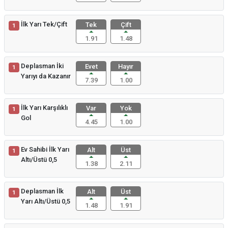
İlk Yarı Tek/Çift
Tek
Çift
1
1.91
1.48
Deplasman İki
Evet
Hayır
1
Yarıyı da Kazanır
7.39
1.00
İlk Yarı Karşılıklı
Var
Yok
1
Gol
4.45
1.00
Ev Sahibi İlk Yarı
Alt
Üst
1
Altı/Üstü 0,5
1.38
2.11
Deplasman İlk
Alt
Üst
1
Yarı Altı/Üstü 0,5
1.48
1.91