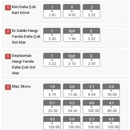
Kim Daha Çok
1
0
2
1
Kart Görür
1.81
4.55
2.22
Ev Sahibi Hangi
1.
Eşit
2.
1
Yarıda Daha Çok
3.42
1.96
2.52
Gol Atar
Deplasman
1.
Eşit
2.
1
Hangi Yarıda
3.22
2.13
2.39
Daha Çok Gol
Atar
Maç Skoru
1:0
2:0
2:1
3:0
1
6.79
11.65
8.94
30.00
3:1
3:2
4:0
4:1
23.00
34.50
105.00
80.00
4:2
5:0
5:1
6:0
120.00
130.00
130.00
130.00