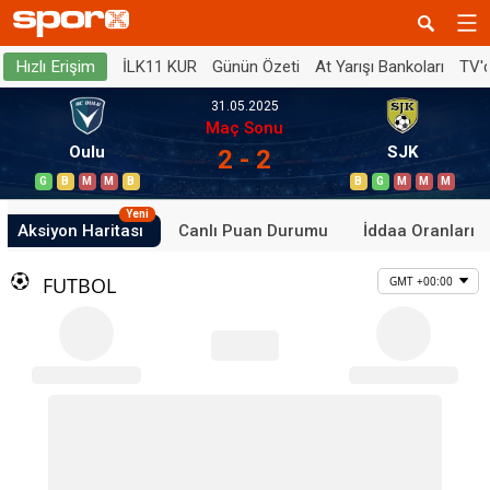
İLK11 KUR
Günün Özeti
At Yarışı Bankoları
TV'
Hızlı Erişim
31.05.2025
Maç Sonu
Oulu
SJK
2 - 2
G
B
M
M
B
B
G
M
M
M
Yeni
Aksiyon Haritası
Canlı Puan Durumu
İddaa Oranları
FUTBOL
GMT +00:00