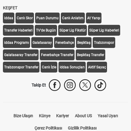
KEŞFET
iddaa
Canlı Skor
Puan Durumu
Canlı Anlatım
At Yarışı
Transfer Haberleri
TV'de Bugün
Süper Lig Fikstür
Süper Lig Haberleri
iddaa Programı
Galatasaray
Fenerbahçe
Beşiktaş
Trabzonspor
Galatasaray Transfer
Fenerbahçe Transfer
Beşiktaş Transfer
Trabzonspor Transfer
Canlı İzle
iddaa Sonuçları
Aktif Sayaç
Takip Et
Bize Ulaşın
Künye
Kariyer
About US
Yasal Uyarı
Çerez Politikası
Gizlilik Politikası