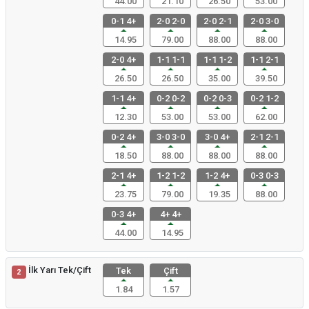
44.00
21.10
26.50
53.00
0-1 4+
2-0 2-0
2-0 2-1
2-0 3-0
14.95
79.00
88.00
88.00
2-0 4+
1-1 1-1
1-1 1-2
1-1 2-1
26.50
26.50
35.00
39.50
1-1 4+
0-2 0-2
0-2 0-3
0-2 1-2
12.30
53.00
53.00
62.00
0-2 4+
3-0 3-0
3-0 4+
2-1 2-1
18.50
88.00
88.00
88.00
2-1 4+
1-2 1-2
1-2 4+
0-3 0-3
23.75
79.00
19.35
88.00
0-3 4+
4+ 4+
44.00
14.95
İlk Yarı Tek/Çift
Tek
Çift
2
1.84
1.57