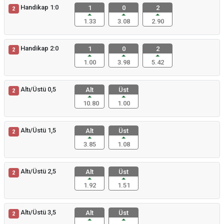
Handikap 1:0
1
0
2
2
1.33
3.08
2.90
Handikap 2:0
1
0
2
2
1.00
3.98
5.42
Altı/Üstü 0,5
Alt
Üst
2
10.80
1.00
Altı/Üstü 1,5
Alt
Üst
2
3.85
1.08
Altı/Üstü 2,5
Alt
Üst
2
1.92
1.51
Altı/Üstü 3,5
Alt
Üst
2