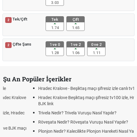
3.03
Tek/Çift
Tek
Çift
2
1.74
1.65
Çifte Şans
1 ve 0
1 ve 2
0 ve 2
2
1.28
1.06
1.11
Şu An Popüler İçerikler
Hradec Kralove - Beşiktaş maçı şifresiz izle canlı tv100 linki
Hradec Kralove Beşiktaş maçı şifresiz tv100 izle, Hradec Kralove
BJK link
Trivela Nedir? Trivela Vuruşu Nasıl Yapılır?
Röveşata Nedir? Röveşata Vuruşu Nasıl Yapılır?
Plonjon Nedir? Kalecilikte Plonjon Hareketi Nasıl Yapılır?