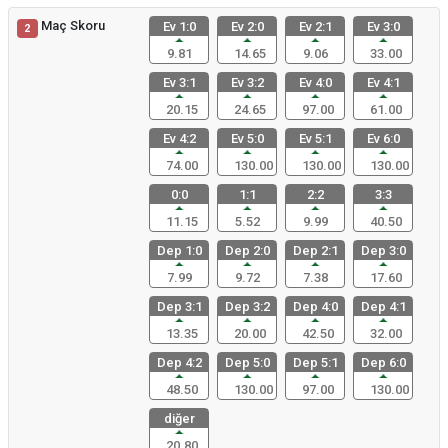
Maç Skoru
Ev 1:0
Ev 2:0
Ev 2:1
Ev 3:0
2
9.81
14.65
9.06
33.00
Ev 3:1
Ev 3:2
Ev 4:0
Ev 4:1
20.15
24.65
97.00
61.00
Ev 4:2
Ev 5:0
Ev 5:1
Ev 6:0
74.00
130.00
130.00
130.00
0:0
1:1
2:2
3:3
11.15
5.52
9.99
40.50
Dep 1:0
Dep 2:0
Dep 2:1
Dep 3:0
7.99
9.72
7.38
17.60
Dep 3:1
Dep 3:2
Dep 4:0
Dep 4:1
13.35
20.00
42.50
32.00
Dep 4:2
Dep 5:0
Dep 5:1
Dep 6:0
48.50
130.00
97.00
130.00
diğer
20.80