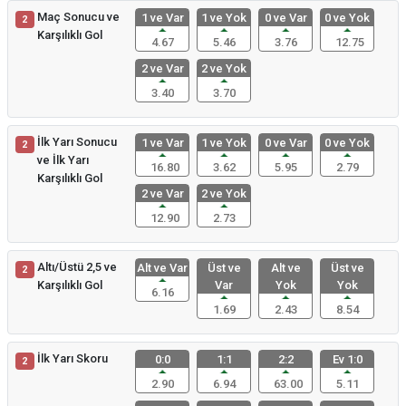
Maç Sonucu ve
1 ve Var
1 ve Yok
0 ve Var
0 ve Yok
2
Karşılıklı Gol
4.67
5.46
3.76
12.75
2 ve Var
2 ve Yok
3.40
3.70
İlk Yarı Sonucu
1 ve Var
1 ve Yok
0 ve Var
0 ve Yok
2
ve İlk Yarı
16.80
3.62
5.95
2.79
Karşılıklı Gol
2 ve Var
2 ve Yok
12.90
2.73
Altı/Üstü 2,5 ve
Alt ve Var
Üst ve
Alt ve
Üst ve
2
Karşılıklı Gol
Var
Yok
Yok
6.16
1.69
2.43
8.54
İlk Yarı Skoru
0:0
1:1
2:2
Ev 1:0
2
2.90
6.94
63.00
5.11