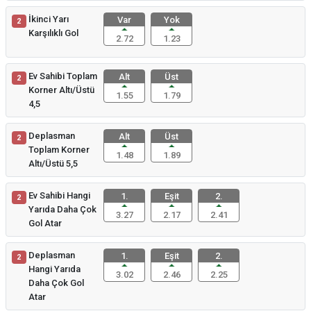
İkinci Yarı
Var
Yok
2
Karşılıklı Gol
2.72
1.23
Ev Sahibi Toplam
Alt
Üst
2
Korner Altı/Üstü
1.55
1.79
4,5
Deplasman
Alt
Üst
2
Toplam Korner
1.48
1.89
Altı/Üstü 5,5
Ev Sahibi Hangi
1.
Eşit
2.
2
Yarıda Daha Çok
3.27
2.17
2.41
Gol Atar
Deplasman
1.
Eşit
2.
2
Hangi Yarıda
3.02
2.46
2.25
Daha Çok Gol
Atar