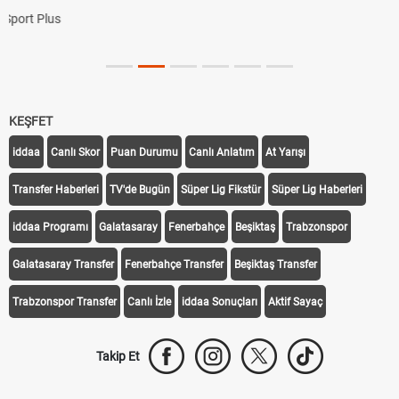
KEŞFET
iddaa
Canlı Skor
Puan Durumu
Canlı Anlatım
At Yarışı
Transfer Haberleri
TV'de Bugün
Süper Lig Fikstür
Süper Lig Haberleri
iddaa Programı
Galatasaray
Fenerbahçe
Beşiktaş
Trabzonspor
Galatasaray Transfer
Fenerbahçe Transfer
Beşiktaş Transfer
Trabzonspor Transfer
Canlı İzle
iddaa Sonuçları
Aktif Sayaç
Takip Et
Bize Ulaşın
Künye
Kariyer
About US
Yasal Uyarı