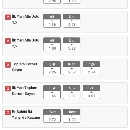
2.96
1.19
İlk Yarı Altı/Üstü
Alt
Üst
2
1,5
1.36
2.23
İlk Yarı Altı/Üstü
Alt
Üst
2
2,5
1.00
5.28
Toplam Korner
0-8
9-11
12+
2
Sayısı
2.26
2.52
2.74
İlk Yarı Toplam
0-4
5-6
7+
2
Korner Sayısı
1.65
2.93
3.87
Ev Sahibi İki
Evet
Hayır
2
Yarıyı da Kazanır
9.72
1.00