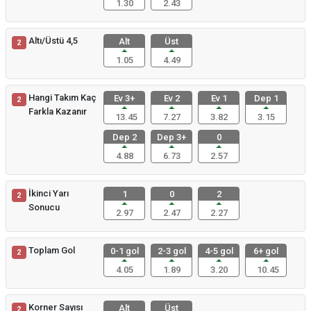
1.30
2.43
Altı/Üstü 4,5
Alt
Üst
2
1.05
4.49
Hangi Takım Kaç
Ev 3+
Ev 2
Ev 1
Dep 1
2
Farkla Kazanır
13.45
7.27
3.82
3.15
Dep 2
Dep 3+
0
4.88
6.73
2.57
İkinci Yarı
1
0
2
2
Sonucu
2.97
2.47
2.27
Toplam Gol
0-1 gol
2-3 gol
4-5 gol
6+ gol
2
4.05
1.89
3.20
10.45
Korner Sayısı
Alt
Üst
2