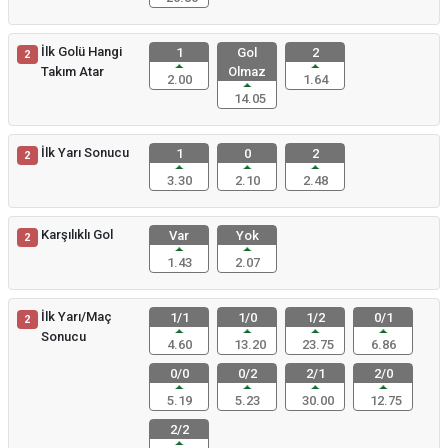
İlk Golü Hangi
1
Gol
2
2
Takım Atar
Olmaz
2.00
1.64
14.05
İlk Yarı Sonucu
1
0
2
2
3.30
2.10
2.48
Karşılıklı Gol
Var
Yok
2
1.43
2.07
İlk Yarı/Maç
1/1
1/0
1/2
0/1
2
Sonucu
4.60
13.20
23.75
6.86
0/0
0/2
2/1
2/0
5.19
5.23
30.00
12.75
2/2