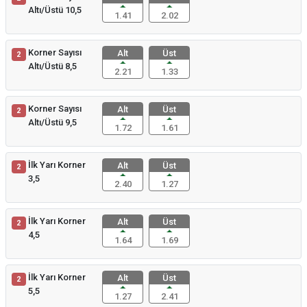
Altı/Üstü 10,5
1.41
2.02
Korner Sayısı
Alt
Üst
2
Altı/Üstü 8,5
2.21
1.33
Korner Sayısı
Alt
Üst
2
Altı/Üstü 9,5
1.72
1.61
İlk Yarı Korner
Alt
Üst
2
3,5
2.40
1.27
İlk Yarı Korner
Alt
Üst
2
4,5
1.64
1.69
İlk Yarı Korner
Alt
Üst
2
5,5
1.27
2.41