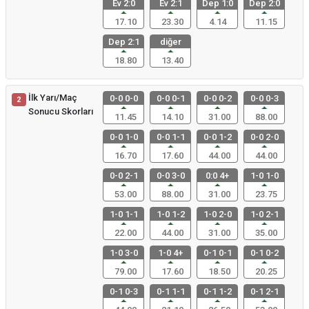
Ev 2:0
Ev 2:1
Dep 1:0
Dep 2:0
17.10
23.30
4.14
11.15
Dep 2:1
diğer
18.80
13.40
İlk Yarı/Maç
0-0 0-0
0-0 0-1
0-0 0-2
0-0 0-3
2
Sonucu Skorları
11.45
14.10
31.00
88.00
0-0 1-0
0-0 1-1
0-0 1-2
0-0 2-0
16.70
17.60
44.00
44.00
0-0 2-1
0-0 3-0
0:0 4+
1-0 1-0
53.00
88.00
31.00
23.75
1-0 1-1
1-0 1-2
1-0 2-0
1-0 2-1
22.00
44.00
31.00
35.00
1-0 3-0
1-0 4+
0-1 0-1
0-1 0-2
79.00
17.60
18.50
20.25
0-1 0-3
0-1 1-1
0-1 1-2
0-1 2-1