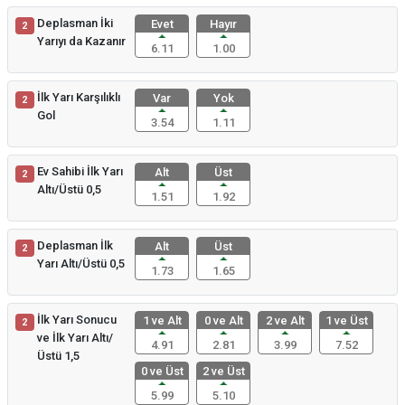
Deplasman İki
Evet
Hayır
2
Yarıyı da Kazanır
6.11
1.00
İlk Yarı Karşılıklı
Var
Yok
2
Gol
3.54
1.11
Ev Sahibi İlk Yarı
Alt
Üst
2
Altı/Üstü 0,5
1.51
1.92
Deplasman İlk
Alt
Üst
2
Yarı Altı/Üstü 0,5
1.73
1.65
İlk Yarı Sonucu
1 ve Alt
0 ve Alt
2 ve Alt
1 ve Üst
2
ve İlk Yarı Altı/
4.91
2.81
3.99
7.52
Üstü 1,5
0 ve Üst
2 ve Üst
5.99
5.10