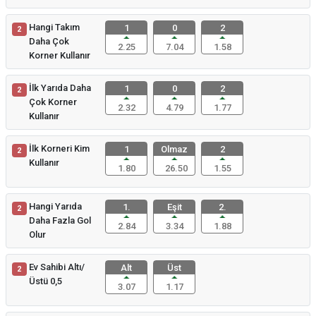
Hangi Takım
1
0
2
2
Daha Çok
2.25
7.04
1.58
Korner Kullanır
İlk Yarıda Daha
1
0
2
2
Çok Korner
2.32
4.79
1.77
Kullanır
İlk Korneri Kim
1
Olmaz
2
2
Kullanır
1.80
26.50
1.55
Hangi Yarıda
1.
Eşit
2.
2
Daha Fazla Gol
2.84
3.34
1.88
Olur
Ev Sahibi Altı/
Alt
Üst
2
Üstü 0,5
3.07
1.17