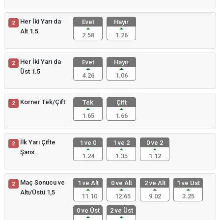
Her İki Yarı da
Evet
Hayır
2
Alt 1.5
2.58
1.26
Her İki Yarı da
Evet
Hayır
2
Üst 1.5
4.26
1.06
Korner Tek/Çift
Tek
Çift
2
1.65
1.66
İlk Yarı Çifte
1 ve 0
1 ve 2
0 ve 2
2
Şans
1.24
1.35
1.12
Maç Sonucu ve
1 ve Alt
0 ve Alt
2 ve Alt
1 ve Üst
2
Altı/Üstü 1,5
11.10
12.65
9.02
3.25
0 ve Üst
2 ve Üst