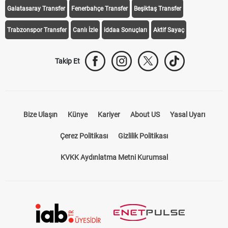
Galatasaray Transfer
Fenerbahçe Transfer
Beşiktaş Transfer
Trabzonspor Transfer
Canlı İzle
iddaa Sonuçları
Aktif Sayaç
Takip Et
Bize Ulaşın
Künye
Kariyer
About US
Yasal Uyarı
Çerez Politikası
Gizlilik Politikası
KVKK Aydınlatma Metni Kurumsal