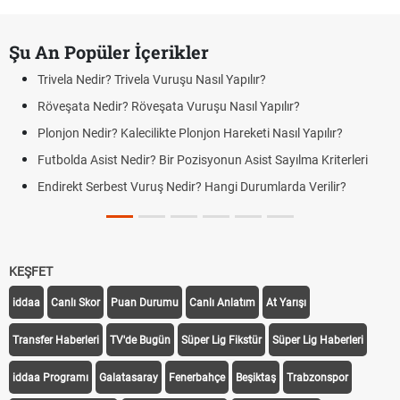
Şu An Popüler İçerikler
Trivela Nedir? Trivela Vuruşu Nasıl Yapılır?
Röveşata Nedir? Röveşata Vuruşu Nasıl Yapılır?
Plonjon Nedir? Kalecilikte Plonjon Hareketi Nasıl Yapılır?
Futbolda Asist Nedir? Bir Pozisyonun Asist Sayılma Kriterleri
Endirekt Serbest Vuruş Nedir? Hangi Durumlarda Verilir?
KEŞFET
iddaa
Canlı Skor
Puan Durumu
Canlı Anlatım
At Yarışı
Transfer Haberleri
TV'de Bugün
Süper Lig Fikstür
Süper Lig Haberleri
iddaa Programı
Galatasaray
Fenerbahçe
Beşiktaş
Trabzonspor