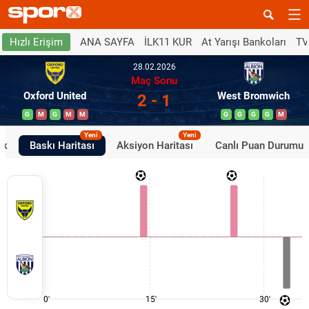
ANA SAYFA
İLK11 KUR
At Yarışı Bankoları
TV
Hızlı Erişim
28.02.2026
Maç Sonu
Oxford United
West Bromwich
2 - 1
G
M
G
M
M
G
G
G
G
M
Yeni
Yeni
ik
Baskı Haritası
Aksiyon Haritası
Canlı Puan Durumu
0'
15'
30'