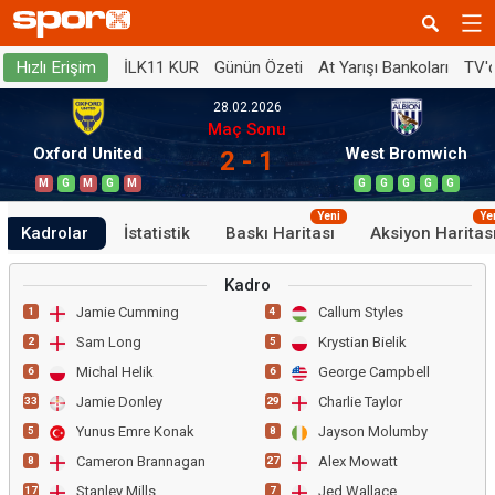
İLK11 KUR
Günün Özeti
At Yarışı Bankoları
TV'
Hızlı Erişim
28.02.2026
Maç Sonu
Oxford United
West Bromwich
2 - 1
M
G
M
G
M
G
G
G
G
G
Yeni
Ye
Kadrolar
İstatistik
Baskı Haritası
Aksiyon Haritas
Kadro
Jamie Cumming
Callum Styles
1
4
Sam Long
Krystian Bielik
2
5
Michal Helik
George Campbell
6
6
Jamie Donley
Charlie Taylor
33
29
Yunus Emre Konak
Jayson Molumby
5
8
Cameron Brannagan
Alex Mowatt
8
27
Stanley Mills
Jed Wallace
17
7