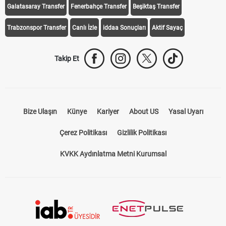
Galatasaray Transfer
Fenerbahçe Transfer
Beşiktaş Transfer
Trabzonspor Transfer
Canlı İzle
iddaa Sonuçları
Aktif Sayaç
Takip Et
Bize Ulaşın
Künye
Kariyer
About US
Yasal Uyarı
Çerez Politikası
Gizlilik Politikası
KVKK Aydınlatma Metni Kurumsal