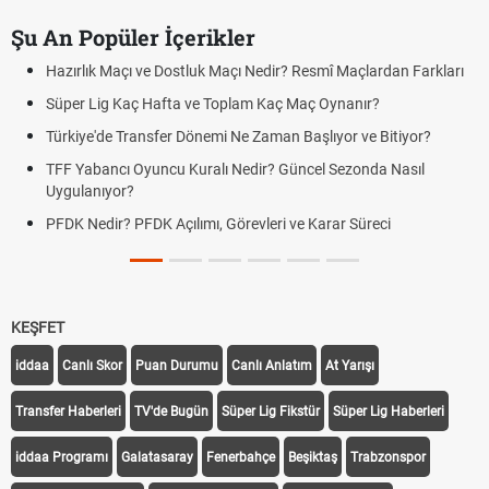
Şu An Popüler İçerikler
Hazırlık Maçı ve Dostluk Maçı Nedir? Resmî Maçlardan Farkları
Süper Lig Kaç Hafta ve Toplam Kaç Maç Oynanır?
Türkiye'de Transfer Dönemi Ne Zaman Başlıyor ve Bitiyor?
TFF Yabancı Oyuncu Kuralı Nedir? Güncel Sezonda Nasıl
Uygulanıyor?
PFDK Nedir? PFDK Açılımı, Görevleri ve Karar Süreci
KEŞFET
iddaa
Canlı Skor
Puan Durumu
Canlı Anlatım
At Yarışı
Transfer Haberleri
TV'de Bugün
Süper Lig Fikstür
Süper Lig Haberleri
iddaa Programı
Galatasaray
Fenerbahçe
Beşiktaş
Trabzonspor