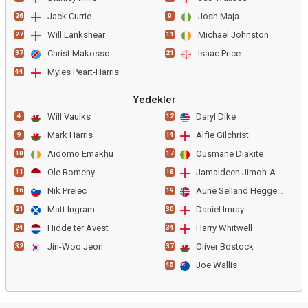
Jack Currie
Josh Maja
26
9
Will Lankshear
Michael Johnston
27
11
Christ Makosso
Isaac Price
37
21
Myles Peart-Harris
44
Yedekler
Will Vaulks
Daryl Dike
4
12
Mark Harris
Alfie Gilchrist
9
14
Aidomo Emakhu
Ousmane Diakite
10
17
Ole Romeny
Jamaldeen Jimoh-Aloba
11
18
Nik Prelec
Aune Selland Heggeboe
16
19
Matt Ingram
Daniel Imray
21
30
Hidde ter Avest
Harry Whitwell
24
34
Jin-Woo Jeon
Oliver Bostock
32
37
Joe Wallis
45