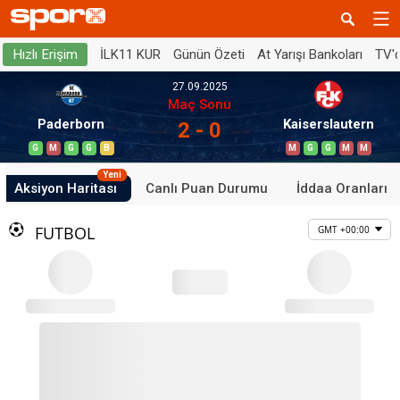
İLK11 KUR
Günün Özeti
At Yarışı Bankoları
TV'
Hızlı Erişim
27.09.2025
Maç Sonu
Paderborn
Kaiserslautern
2 - 0
G
M
G
G
B
M
G
G
M
M
Yeni
Aksiyon Haritası
Canlı Puan Durumu
İddaa Oranları
FUTBOL
GMT +00:00