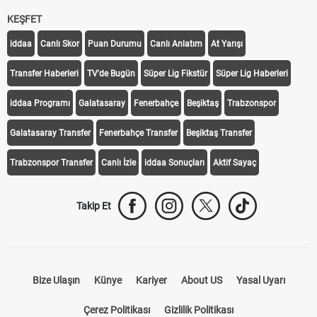
KEŞFET
iddaa
Canlı Skor
Puan Durumu
Canlı Anlatım
At Yarışı
Transfer Haberleri
TV'de Bugün
Süper Lig Fikstür
Süper Lig Haberleri
iddaa Programı
Galatasaray
Fenerbahçe
Beşiktaş
Trabzonspor
Galatasaray Transfer
Fenerbahçe Transfer
Beşiktaş Transfer
Trabzonspor Transfer
Canlı İzle
iddaa Sonuçları
Aktif Sayaç
Takip Et
Bize Ulaşın
Künye
Kariyer
About US
Yasal Uyarı
Çerez Politikası
Gizlilik Politikası