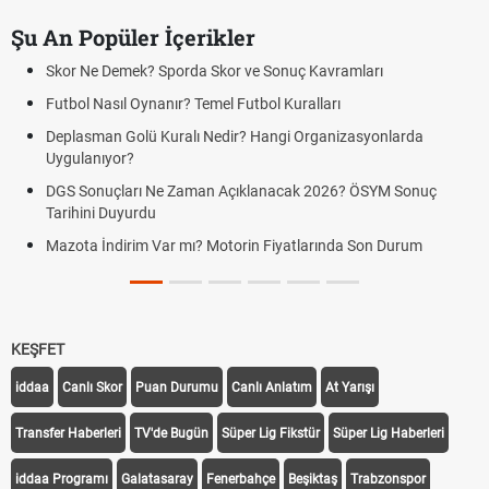
Şu An Popüler İçerikler
Skor Ne Demek? Sporda Skor ve Sonuç Kavramları
Futbol Nasıl Oynanır? Temel Futbol Kuralları
Deplasman Golü Kuralı Nedir? Hangi Organizasyonlarda
Uygulanıyor?
DGS Sonuçları Ne Zaman Açıklanacak 2026? ÖSYM Sonuç
Tarihini Duyurdu
Mazota İndirim Var mı? Motorin Fiyatlarında Son Durum
KEŞFET
iddaa
Canlı Skor
Puan Durumu
Canlı Anlatım
At Yarışı
Transfer Haberleri
TV'de Bugün
Süper Lig Fikstür
Süper Lig Haberleri
iddaa Programı
Galatasaray
Fenerbahçe
Beşiktaş
Trabzonspor