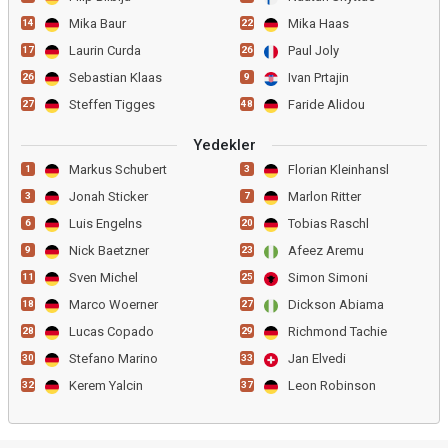
Mika Baur
Mika Haas
14
22
Laurin Curda
Paul Joly
17
26
Sebastian Klaas
Ivan Prtajin
26
9
Steffen Tigges
Faride Alidou
27
48
Yedekler
Markus Schubert
Florian Kleinhansl
1
3
Jonah Sticker
Marlon Ritter
3
7
Luis Engelns
Tobias Raschl
6
20
Nick Baetzner
Afeez Aremu
9
23
Sven Michel
Simon Simoni
11
25
Marco Woerner
Dickson Abiama
18
27
Lucas Copado
Richmond Tachie
28
29
Stefano Marino
Jan Elvedi
30
33
Kerem Yalcin
Leon Robinson
32
37