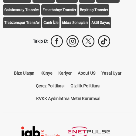
Galatasaray Transfer
Fenerbahçe Transfer
Beşiktaş Transfer
Trabzonspor Transfer
Canlı İzle
iddaa Sonuçları
Aktif Sayaç
Takip Et
Bize Ulaşın
Künye
Kariyer
About US
Yasal Uyarı
Çerez Politikası
Gizlilik Politikası
KVKK Aydınlatma Metni Kurumsal