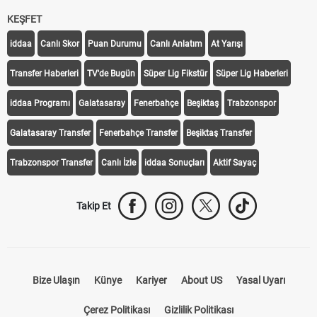
KEŞFET
iddaa
Canlı Skor
Puan Durumu
Canlı Anlatım
At Yarışı
Transfer Haberleri
TV'de Bugün
Süper Lig Fikstür
Süper Lig Haberleri
iddaa Programı
Galatasaray
Fenerbahçe
Beşiktaş
Trabzonspor
Galatasaray Transfer
Fenerbahçe Transfer
Beşiktaş Transfer
Trabzonspor Transfer
Canlı İzle
iddaa Sonuçları
Aktif Sayaç
Takip Et
Bize Ulaşın
Künye
Kariyer
About US
Yasal Uyarı
Çerez Politikası
Gizlilik Politikası