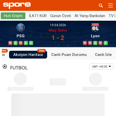
İLK11 KUR
Günün Özeti
At Yarışı Bankoları
TV'
Hızlı Erişim
19.04.2026
Maç Sonu
PSG
Lyon
1 - 2
M
G
M
G
G
M
M
G
M
G
Yeni
Yeni
ası
Aksiyon Haritası
Canlı Puan Durumu
Canlı İzle
FUTBOL
GMT +00:00