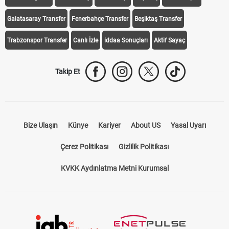
Galatasaray Transfer
Fenerbahçe Transfer
Beşiktaş Transfer
Trabzonspor Transfer
Canlı İzle
iddaa Sonuçları
Aktif Sayaç
Takip Et
Bize Ulaşın
Künye
Kariyer
About US
Yasal Uyarı
Çerez Politikası
Gizlilik Politikası
KVKK Aydınlatma Metni Kurumsal