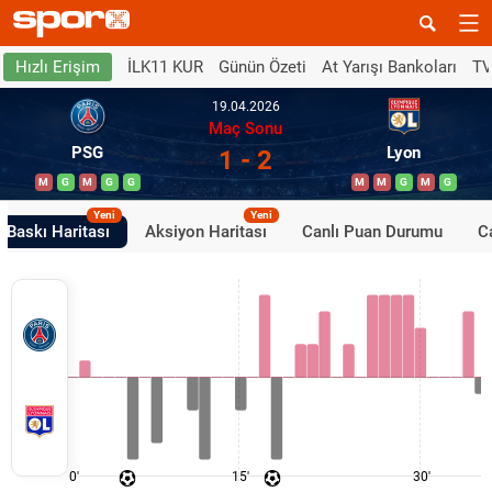
İLK11 KUR
Günün Özeti
At Yarışı Bankoları
TV
Hızlı Erişim
19.04.2026
Maç Sonu
PSG
Lyon
1 - 2
M
G
M
G
G
M
M
G
M
G
Yeni
Yeni
Baskı Haritası
Aksiyon Haritası
Canlı Puan Durumu
Ca
0'
15'
30'