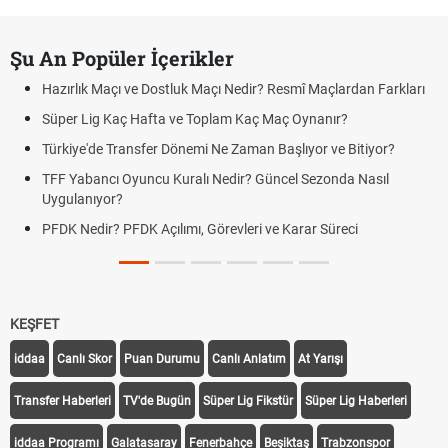
Şu An Popüler İçerikler
Hazırlık Maçı ve Dostluk Maçı Nedir? Resmî Maçlardan Farkları
Süper Lig Kaç Hafta ve Toplam Kaç Maç Oynanır?
Türkiye'de Transfer Dönemi Ne Zaman Başlıyor ve Bitiyor?
TFF Yabancı Oyuncu Kuralı Nedir? Güncel Sezonda Nasıl
Uygulanıyor?
PFDK Nedir? PFDK Açılımı, Görevleri ve Karar Süreci
KEŞFET
iddaa
Canlı Skor
Puan Durumu
Canlı Anlatım
At Yarışı
Transfer Haberleri
TV'de Bugün
Süper Lig Fikstür
Süper Lig Haberleri
iddaa Programı
Galatasaray
Fenerbahçe
Beşiktaş
Trabzonspor