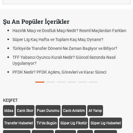
Şu An Popüler İçerikler
Hazırlık Maçı ve Dostluk Maçı Nedir? Resmî Maçlardan Farkları
Süper Lig Kaç Hafta ve Toplam Kaç Maç Oynanır?
Türkiye'de Transfer Dönemi Ne Zaman Başlıyor ve Bitiyor?
TFF Yabancı Oyuncu Kuralı Nedir? Güncel Sezonda Nasıl
Uygulanıyor?
PFDK Nedir? PFDK Açılımı, Görevleri ve Karar Süreci
KEŞFET
iddaa
Canlı Skor
Puan Durumu
Canlı Anlatım
At Yarışı
Transfer Haberleri
TV'de Bugün
Süper Lig Fikstür
Süper Lig Haberleri