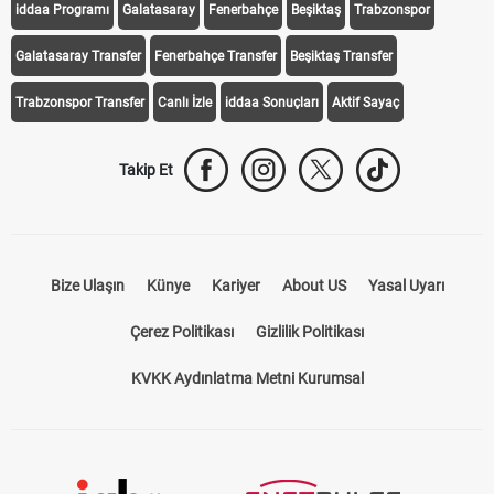
iddaa Programı
Galatasaray
Fenerbahçe
Beşiktaş
Trabzonspor
Galatasaray Transfer
Fenerbahçe Transfer
Beşiktaş Transfer
Trabzonspor Transfer
Canlı İzle
iddaa Sonuçları
Aktif Sayaç
Takip Et
Bize Ulaşın
Künye
Kariyer
About US
Yasal Uyarı
Çerez Politikası
Gizlilik Politikası
KVKK Aydınlatma Metni Kurumsal