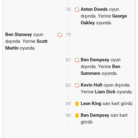
Anton Dowds
oyun
76'
dışında. Yerine
George
Oakley
oyunda.
Ben Stanway
oyun
79'
dışında. Yerine
Scott
Martin
oyunda.
Ben Dempsey
oyun
81'
dışında. Yerine
Ben
Summers
oyunda.
Kevin Holt
oyun dışında.
82'
Yerine
Liam Dick
oyunda.
Leon King
sarı kart gördü
85'
Ben Dempsey
sarı kart
90'
gördü