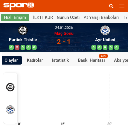
İLK11 KUR
Günün Özeti
At Yarışı Bankoları
TV
Hızlı Erişim
24.01.2026
Maç Sonu
Partick Thistle
Ayr United
2 - 1
G
M
G
G
G
G
G
G
G
G
Yeni
Olaylar
Kadrolar
İstatistik
Baskı Haritası
Aksiyon
0'
15'
30'