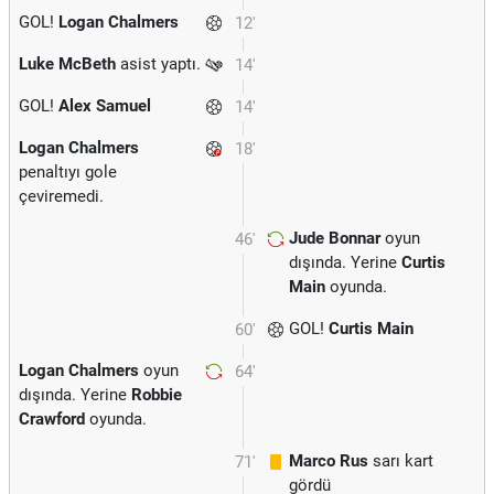
GOL!
Logan Chalmers
12'
Luke McBeth
asist yaptı.
14'
GOL!
Alex Samuel
14'
Logan Chalmers
18'
penaltıyı gole
çeviremedi.
Jude Bonnar
oyun
46'
dışında. Yerine
Curtis
Main
oyunda.
GOL!
Curtis Main
60'
Logan Chalmers
oyun
64'
dışında. Yerine
Robbie
Crawford
oyunda.
Marco Rus
sarı kart
71'
gördü