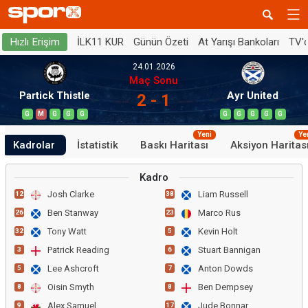
İLK11 KUR
Günün Özeti
At Yarışı Bankoları
TV'
Hızlı Erişim
24.01.2026
Maç Sonu
Partick Thistle
Ayr United
2 - 1
G
M
G
G
G
G
G
G
G
G
Yeni
Ye
Kadrolar
İstatistik
Baskı Haritası
Aksiyon Haritas
Kadro
Josh Clarke
Liam Russell
12
38
Ben Stanway
Marco Rus
26
23
Tony Watt
Kevin Holt
32
5
Patrick Reading
Stuart Bannigan
3
6
Lee Ashcroft
Anton Dowds
5
7
Oisin Smyth
Ben Dempsey
8
8
Alex Samuel
Jude Bonnar
9
17