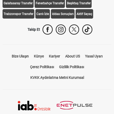
Galatasaray Transfer
Fenerbahçe Transfer
Beşiktaş Transfer
Trabzonspor Transfer
Canlı İzle
iddaa Sonuçları
Aktif Sayaç
Takip Et
Bize Ulaşın
Künye
Kariyer
About US
Yasal Uyarı
Çerez Politikası
Gizlilik Politikası
KVKK Aydınlatma Metni Kurumsal