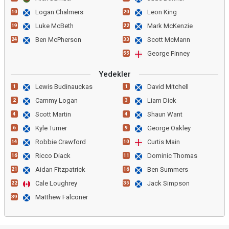
Logan Chalmers
Leon King
10
20
Luke McBeth
Mark McKenzie
19
22
Ben McPherson
Scott McMann
24
33
George Finney
55
Yedekler
Lewis Budinauckas
David Mitchell
1
1
Cammy Logan
Liam Dick
2
3
Scott Martin
Shaun Want
4
4
Kyle Turner
George Oakley
6
9
Robbie Crawford
Curtis Main
14
10
Ricco Diack
Dominic Thomas
16
11
Aidan Fitzpatrick
Ben Summers
21
16
Cale Loughrey
Jack Simpson
22
35
Matthew Falconer
39