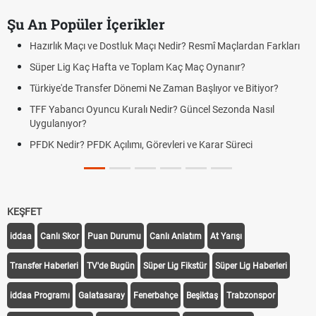
Şu An Popüler İçerikler
Hazırlık Maçı ve Dostluk Maçı Nedir? Resmî Maçlardan Farkları
Süper Lig Kaç Hafta ve Toplam Kaç Maç Oynanır?
Türkiye'de Transfer Dönemi Ne Zaman Başlıyor ve Bitiyor?
TFF Yabancı Oyuncu Kuralı Nedir? Güncel Sezonda Nasıl
Uygulanıyor?
PFDK Nedir? PFDK Açılımı, Görevleri ve Karar Süreci
KEŞFET
iddaa
Canlı Skor
Puan Durumu
Canlı Anlatım
At Yarışı
Transfer Haberleri
TV'de Bugün
Süper Lig Fikstür
Süper Lig Haberleri
iddaa Programı
Galatasaray
Fenerbahçe
Beşiktaş
Trabzonspor