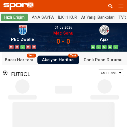
ANA SAYFA
İLK11 KUR
At Yarışı Bankoları
TV'
Hızlı Erişim
01.03.2026
Maç Sonu
PEC Zwolle
Ajax
0 - 0
M
M
G
M
M
G
G
G
G
G
Yeni
Yeni
Baskı Haritası
Aksiyon Haritası
Canlı Puan Durumu
FUTBOL
GMT +00:00