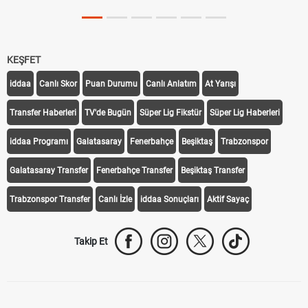
KEŞFET
iddaa
Canlı Skor
Puan Durumu
Canlı Anlatım
At Yarışı
Transfer Haberleri
TV'de Bugün
Süper Lig Fikstür
Süper Lig Haberleri
iddaa Programı
Galatasaray
Fenerbahçe
Beşiktaş
Trabzonspor
Galatasaray Transfer
Fenerbahçe Transfer
Beşiktaş Transfer
Trabzonspor Transfer
Canlı İzle
iddaa Sonuçları
Aktif Sayaç
Takip Et