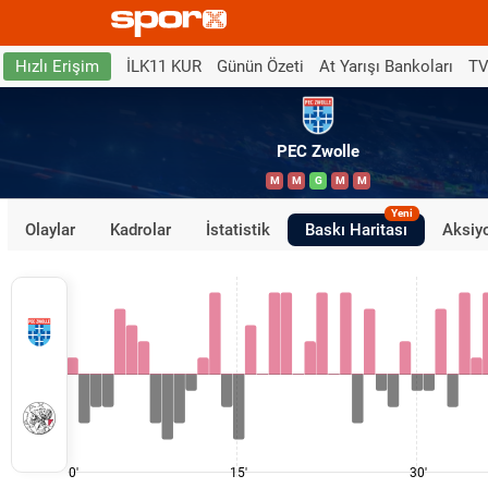
İLK11 KUR
Günün Özeti
At Yarışı Bankoları
TV
Hızlı Erişim
PEC Zwolle
M
M
G
M
M
Yeni
Olaylar
Kadrolar
İstatistik
Baskı Haritası
Aksiyo
0'
15'
30'