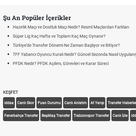
Şu An Popüler İçerikler
Hazırlık Maçı ve Dostluk Maçı Nedir? Resmî Maçlardan Farkları
Süper Lig Kaç Hafta ve Toplam Kaç Maç Oynanır?
Türkiye'de Transfer Dönemi Ne Zaman Başlıyor ve Bitiyor?
TFF Yabancı Oyuncu Kuralı Nedir? Güncel Sezonda Nasıl Uygulanı
PFDK Nedir? PFDK Açılımı, Görevleri ve Karar Süreci
KEŞFET
iddaa
Canlı Skor
Puan Durumu
Canlı Anlatım
At Yarışı
Transfer Haberler
Fenerbahçe Transfer
Beşiktaş Transfer
Trabzonspor Transfer
Canlı İzle
id