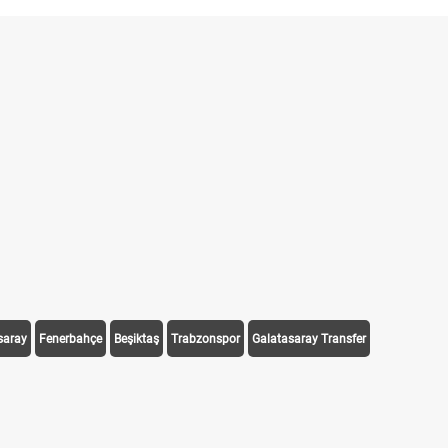
saray
Fenerbahçe
Beşiktaş
Trabzonspor
Galatasaray Transfer