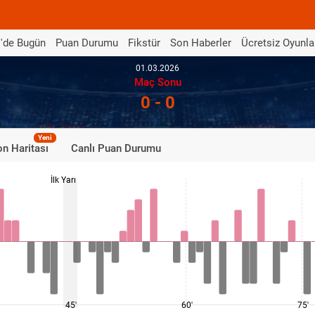
'de Bugün
Puan Durumu
Fikstür
Son Haberler
Ücretsiz Oyunla
01.03.2026
Maç Sonu
0 - 0
Yeni
n Haritası
Canlı Puan Durumu
İlk Yarı
45'
60'
75'