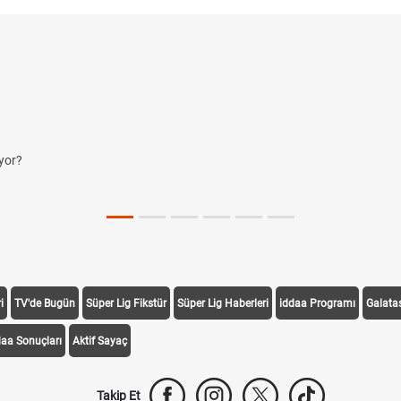
yor?
i
TV'de Bugün
Süper Lig Fikstür
Süper Lig Haberleri
iddaa Programı
Galata
daa Sonuçları
Aktif Sayaç
Takip Et