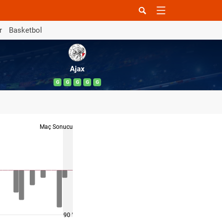
r
Basketbol
Ajax
G
G
G
G
G
Maç Sonucu
90 '