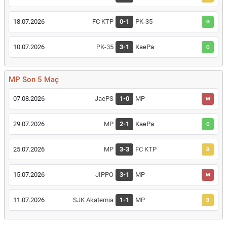
18.07.2026
FC KTP
0-1
PK-35
G
10.07.2026
PK-35
3-1
KaePa
G
MP Son 5 Maç
07.08.2026
JaePS
1-0
MP
M
29.07.2026
MP
2-1
KaePa
G
25.07.2026
MP
3-3
FC KTP
B
15.07.2026
JIPPO
3-1
MP
M
11.07.2026
SJK Akatemia
1-1
MP
B