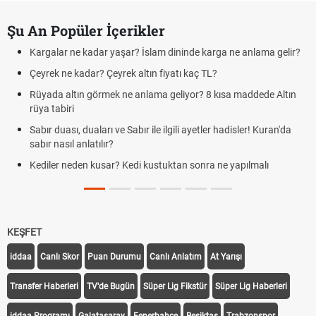
Şu An Popüler İçerikler
Kargalar ne kadar yaşar? İslam dininde karga ne anlama gelir?
Çeyrek ne kadar? Çeyrek altın fiyatı kaç TL?
Rüyada altın görmek ne anlama geliyor? 8 kısa maddede Altın
rüya tabiri
Sabır duası, duaları ve Sabır ile ilgili ayetler hadisler! Kuran'da
sabır nasıl anlatılır?
Kediler neden kusar? Kedi kustuktan sonra ne yapılmalı
KEŞFET
iddaa
Canlı Skor
Puan Durumu
Canlı Anlatım
At Yarışı
Transfer Haberleri
TV'de Bugün
Süper Lig Fikstür
Süper Lig Haberleri
iddaa Programı
Galatasaray
Fenerbahçe
Beşiktaş
Trabzonspor