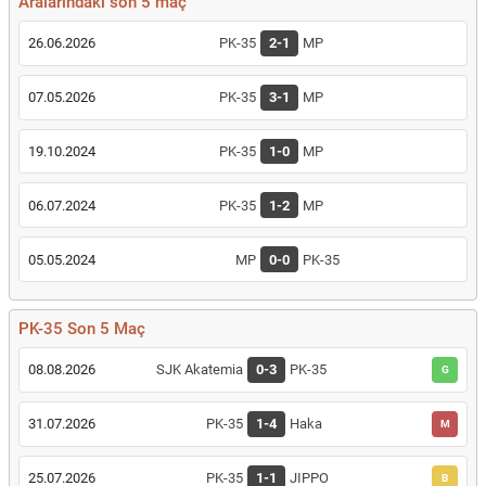
Aralarındaki son 5 maç
26.06.2026
PK-35
2-1
MP
07.05.2026
PK-35
3-1
MP
19.10.2024
PK-35
1-0
MP
06.07.2024
PK-35
1-2
MP
05.05.2024
MP
0-0
PK-35
PK-35 Son 5 Maç
08.08.2026
SJK Akatemia
0-3
PK-35
G
31.07.2026
PK-35
1-4
Haka
M
25.07.2026
PK-35
1-1
JIPPO
B