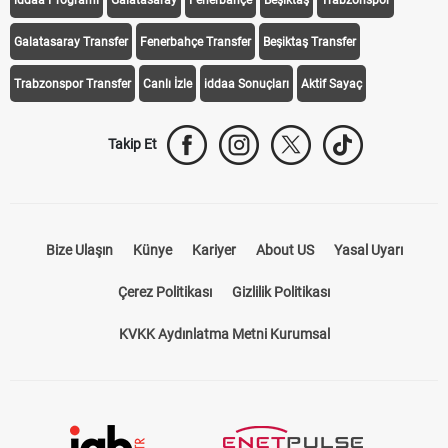
Galatasaray Transfer
Fenerbahçe Transfer
Beşiktaş Transfer
Trabzonspor Transfer
Canlı İzle
iddaa Sonuçları
Aktif Sayaç
Takip Et
Bize Ulaşın
Künye
Kariyer
About US
Yasal Uyarı
Çerez Politikası
Gizlilik Politikası
KVKK Aydınlatma Metni Kurumsal