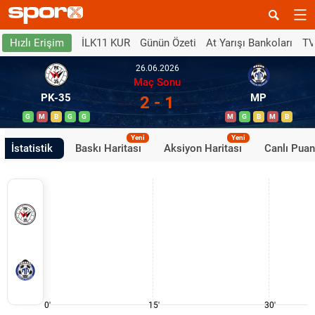
İLK11 KUR
Günün Özeti
At Yarışı Bankoları
TV
Hızlı Erişim
26.06.2026
Maç Sonu
PK-35
MP
2 - 1
G
M
B
G
G
M
G
B
M
B
Yeni
Yeni
İstatistik
Baskı Haritası
Aksiyon Haritası
Canlı Pua
0'
15'
30'