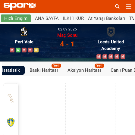
ANA SAYFA
İLK11 KUR
At Yarışı Bankoları
TV
Hızlı Erişim
02.09.2025
Maç Sonu
Port Vale
Leeds United
4 - 1
Academy
M
G
M
M
B
M
M
M
M
M
Yeni
Yeni
İstatistik
Baskı Haritası
Aksiyon Haritası
Canlı Puan