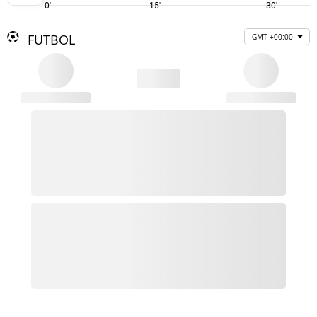
0'
15'
30'
FUTBOL
GMT +00:00