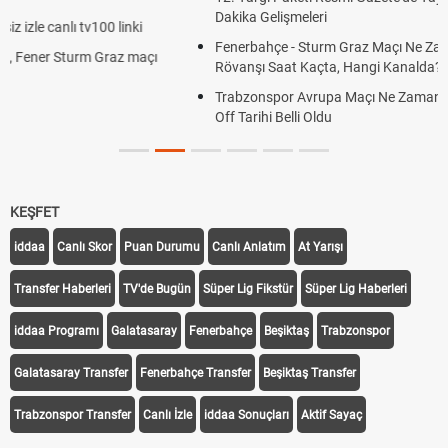
Dakika Gelişmeleri
Fenerbahçe - Sturm Graz Maçı Ne Zaman? Şampiyonlar Ligi
Rövanşı Saat Kaçta, Hangi Kanalda?
Trabzonspor Avrupa Maçı Ne Zaman? UEFA Avrupa Ligi Play-
Off Tarihi Belli Oldu
KEŞFET
iddaa
Canlı Skor
Puan Durumu
Canlı Anlatım
At Yarışı
Transfer Haberleri
TV'de Bugün
Süper Lig Fikstür
Süper Lig Haberleri
iddaa Programı
Galatasaray
Fenerbahçe
Beşiktaş
Trabzonspor
Galatasaray Transfer
Fenerbahçe Transfer
Beşiktaş Transfer
Trabzonspor Transfer
Canlı İzle
iddaa Sonuçları
Aktif Sayaç