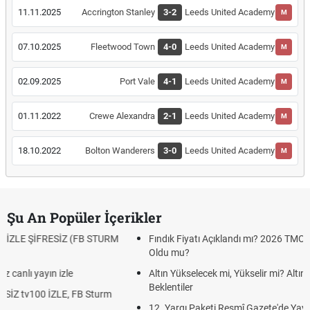
11.11.2025
Accrington Stanley
3-2
Leeds United Academy
M
07.10.2025
Fleetwood Town
4-0
Leeds United Academy
M
02.09.2025
Port Vale
4-1
Leeds United Academy
M
01.11.2022
Crewe Alexandra
2-1
Leeds United Academy
M
18.10.2022
Bolton Wanderers
3-0
Leeds United Academy
M
Şu An Popüler İçerikler
Fındık Fiyatı Açıklandı mı? 2026 TMO Fındık Alım Fiyatları Belli
Oldu mu?
Altın Yükselecek mi, Yükselir mi? Altın Fiyatları İçin Son
Beklentiler
12. Yargı Paketi Resmî Gazete'de Yayımlandı mı? 2026 Son