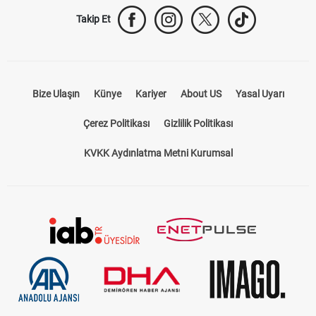
Takip Et
Bize Ulaşın
Künye
Kariyer
About US
Yasal Uyarı
Çerez Politikası
Gizlilik Politikası
KVKK Aydınlatma Metni Kurumsal