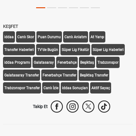
KEŞFET
iddaa
Canlı Skor
Puan Durumu
Canlı Anlatım
At Yarışı
Transfer Haberleri
TV'de Bugün
Süper Lig Fikstür
Süper Lig Haberleri
iddaa Programı
Galatasaray
Fenerbahçe
Beşiktaş
Trabzonspor
Galatasaray Transfer
Fenerbahçe Transfer
Beşiktaş Transfer
Trabzonspor Transfer
Canlı İzle
iddaa Sonuçları
Aktif Sayaç
Takip Et