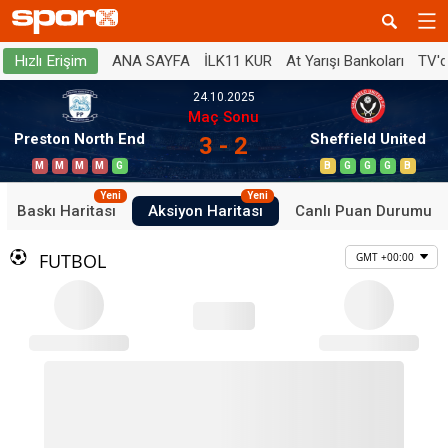
ANA SAYFA
İLK11 KUR
At Yarışı Bankoları
TV'
Hızlı Erişim
24.10.2025
Maç Sonu
Preston North End
Sheffield United
3 - 2
M
M
M
M
G
B
G
G
G
B
Yeni
Yeni
Baskı Haritası
Aksiyon Haritası
Canlı Puan Durumu
FUTBOL
GMT +00:00